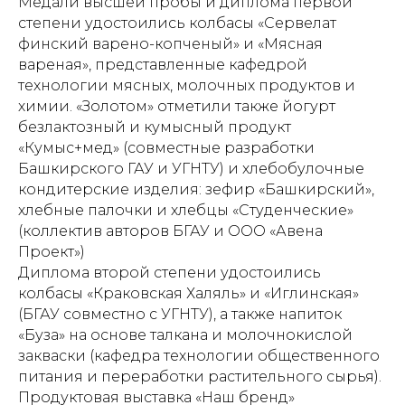
Медали высшей пробы и диплома первой
степени удостоились колбасы «Сервелат
финский варено-копченый» и «Мясная
вареная», представленные кафедрой
технологии мясных, молочных продуктов и
химии. «Золотом» отметили также йогурт
безлактозный и кумысный продукт
«Кумыс+мед» (совместные разработки
Башкирского ГАУ и УГНТУ) и хлебобулочные
кондитерские изделия: зефир «Башкирский»,
хлебные палочки и хлебцы «Студенческие»
(коллектив авторов БГАУ и ООО «Авена
Проект»)
Диплома второй степени удостоились
колбасы «Краковская Халяль» и «Иглинская»
(БГАУ совместно с УГНТУ), а также напиток
«Буза» на основе талкана и молочнокислой
закваски (кафедра технологии общественного
питания и переработки растительного сырья).
Продуктовая выставка «Наш бренд»