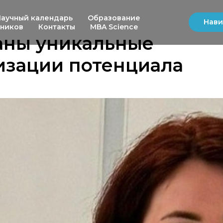
Научный календарь
Образование
Нави
ьников
Контакты
MBA Science
аны уникальные
изации потенциала