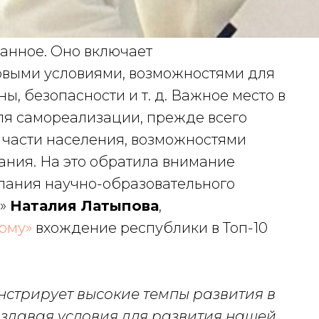
ранное. Оно включает
выми условиями, возможностями для
ы, безопасности и т. д. Важное место в
ля самореализации, прежде всего
 части населения, возможностями
ания. На это обратила внимание
ания научно-образовательного
н»
Наталия Латыпова
,
рму»
вхождение республики в Топ-10
стрирует высокие темпы развития в
оздавая условия для развития нашей