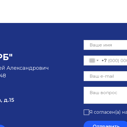
РБ"
+7
ей Александрович
-48
, д.15
Я согласен(а) н
Отправить