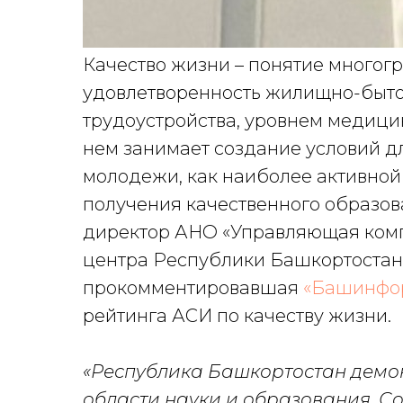
Качество жизни – понятие многог
удовлетворенность жилищно-быто
трудоустройства, уровнем медицин
нем занимает создание условий д
молодежи, как наиболее активной
получения качественного образов
директор АНО «Управляющая комп
центра Республики Башкортоста
прокомментировавшая
«Башинфо
рейтинга АСИ по качеству жизни.
«Республика Башкортостан демон
области науки и образования. С