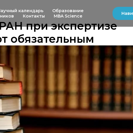
Научный календарь
Образование
Нави
ьников
Контакты
MBA Science
 РАН при экспертизе
ют обязательным