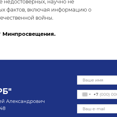
ие недостоверных, научно не
х фактов, включая информацию о
течественной войны.
т
Минпросвещения.
РБ"
+7
ей Александрович
-48