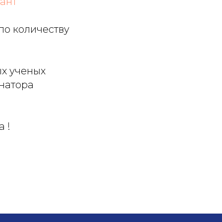
тант
по количеству
ых ученых
натора
 !