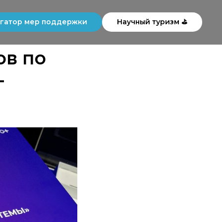
гатор мер поддержки
Научный туризм ⛳
ов по
-