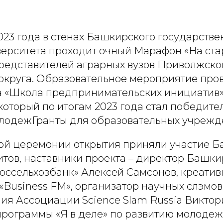
2023 года в стенах Башкирского государстве
верситета проходит очный Марафон «На стар
представителей аграрных вузов Приволжско
округа. Образовательное мероприятие пров
а «Школа предпринимательских инициатив» 
 который по итогам 2023 года стал победит
лодежГранты для образовательных учрежд
ой церемонии открытия приняли участие Б
итов, наставники проекта – директор Башки
оссельхозбанк» Алексей Самсонов, креати
Business FM», организатор научных слэмов 
ния Ассоциации Science Slam Russia Викто
программы «Я в деле» по развитию молоде