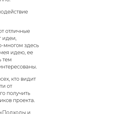
модействие
ют отличные
т идеи,
Во-многом здесь
имея идею, ее
ь тем
интересованы.
ех, кто видит
ти от
го получить
иков проекта.
 «Подходы и