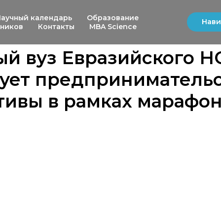
Научный календарь
Образование
Нави
ьников
Контакты
MBA Science
ый вуз Евразийского 
ует предприниматель
ивы в рамках марафон