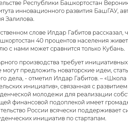
льстве Республики Башкортостан Вероник
итута инновационного развития БашГАУ, авт
я Залилова.
ственном слове Илдар Габитов рассказал, ч
шкортостан 40 процентов населения живет 
лю с нами может сравнится только Кубань.
арного производства требует инициативных
е могут предложить новаторские идеи, стат
го дела, - отметил Илдар Габитов. – «Школа
льских инициатив», связанная с развитием
денческой молодежи для реализации собс
ющей финансовой подоплекой имеет громад
тельство России всячески поддерживает си
уденческих инициатив по стартапам.