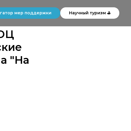
гатор мер поддержки
Научный туризм ⛳
НОЦ
ские
а "На