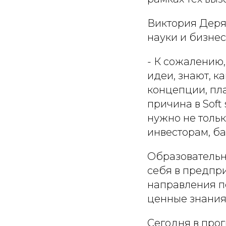
Виктория Деря
науки и бизнес
- К сожалению,
идеи, знают, ка
концепции, пла
причина в Soft 
нужно не тольк
инвесторам, б
Образовательны
себя в предпр
направления п
ценные знания
Сегодня в про