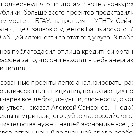
подчеркнул, что по итогам 3 волны конкур
ублики, больше всего проектов представил
ом месте — БГАУ, на третьем — УГНТУ. Сейч
олны, где 6 заявок студентов Башкирского Г
 общей сложности за этот год у вуза 19 поб
нов поблагодарил от лица кредитной орга
афона за то, что они находят в себе энерги
ициатив.
изованные проекты легко анализировать, ра
практически нет инициатив, позволяющих п
 через все дебри, джунгли, сложности, с к
кнуться, - сказал Алексей Самсонов. – Под
екты внутри каждого субъекта, российского
мательства нужны нашей экономике всегда,
овов, ограничений во внешней среде, особе