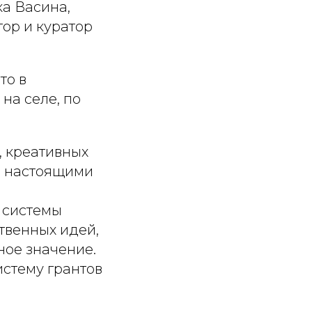
а Васина,
ор и куратор
то в
на селе, по
, креативных
ь настоящими
 системы
твенных идей,
ное значение.
стему грантов