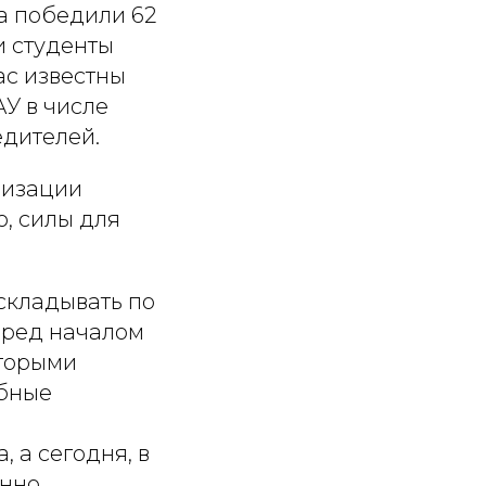
са победили 62
и студенты
ас известны
АУ в числе
едителей.
низации
ю, силы для
складывать по
еред началом
оторыми
обные
 а сегодня, в
нно.