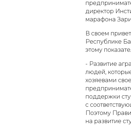
предпринимате
директор Инст
марафона Зари
В своем привет
Республике Ба
этому показате
- Развитие агр
людей, которы
хозяевами свое
предпринимате
поддержки сту
с соответству
Поэтому Прави
на развитие ст