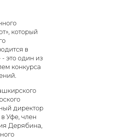
нного
т», который
го
одится в
- это один из
елем конкурса
ений.
ашкирского
рского
вный директор
в Уфе, член
рия Дерябина,
жного