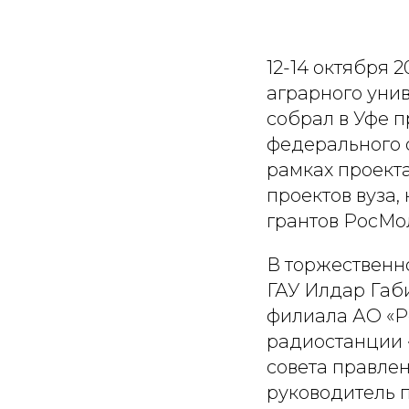
12-14 октября 
аграрного уни
собрал в Уфе 
федерального 
рамках проект
проектов вуза,
грантов РосМо
В торжественн
ГАУ Илдар Габ
филиала АО «Р
радиостанции «
совета правле
руководитель 