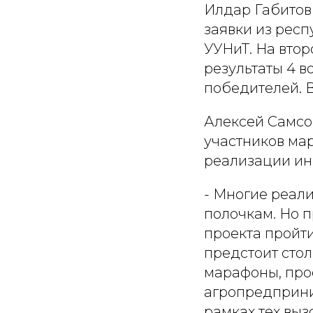
Илдар Габитов 
заявки из респ
УУНиТ. На втор
результаты 4 в
победителей. В
Алексей Самсо
участников мар
реализации ин
- Многие реал
полочкам. Но 
проекта пройти
предстоит стол
марафоны, про
агропредприни
рамках тех выз