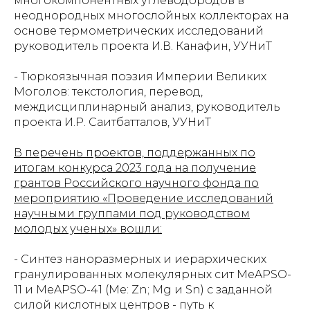
многокомпонентных углеводородов в
неоднородных многослойных коллекторах на
основе термометрических исследований
руководитель проекта И.В. Канафин, УУНиТ
- Тюркоязычная поэзия Империи Великих
Моголов: текстология, перевод,
междисциплинарный анализ, руководитель
проекта И.Р. Саитбатталов, УУНиТ
В перечень проектов, поддержанных по
итогам конкурса 2023 года на получение
грантов Российского научного фонда по
мероприятию «Проведение исследований
научными группами под руководством
молодых ученых» вошли:
- Синтез наноразмерных и иерархических
гранулированных молекулярных сит MeAPSO-
11 и MeAPSO-41 (Me: Zn; Mg и Sn) с заданной
силой кислотных центров - путь к