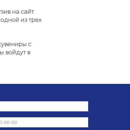
узив на сайт
одной из трех
сувениры с
ы войдут в