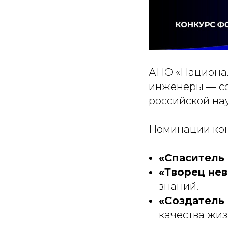
АНО «Национал
инженеры — со
российской нау
Номинации кон
«Спаситель
«Творец не
знаний.
«Создатель
качества жиз