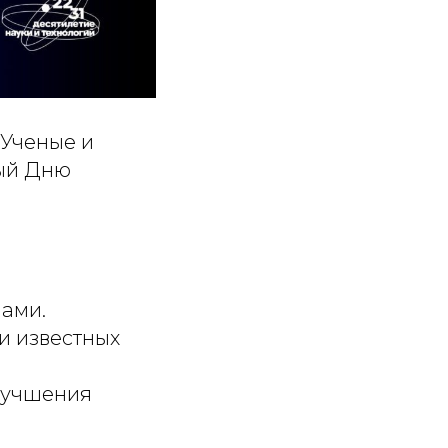
«Ученые и
ый Дню
ами.
и известных
лучшения