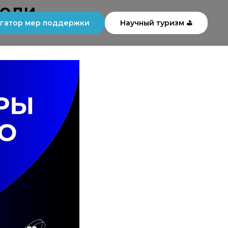
тели
гатор мер поддержки
Научный туризм ⛳