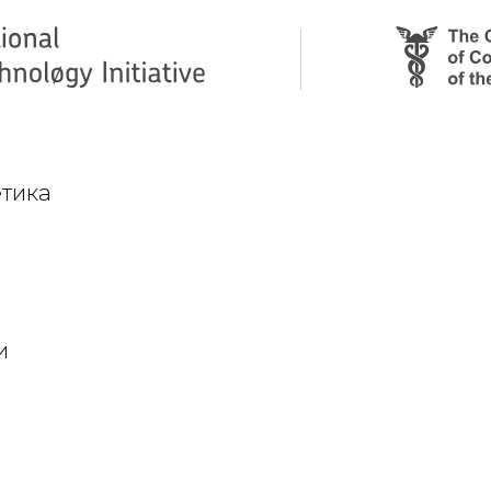
етика
и