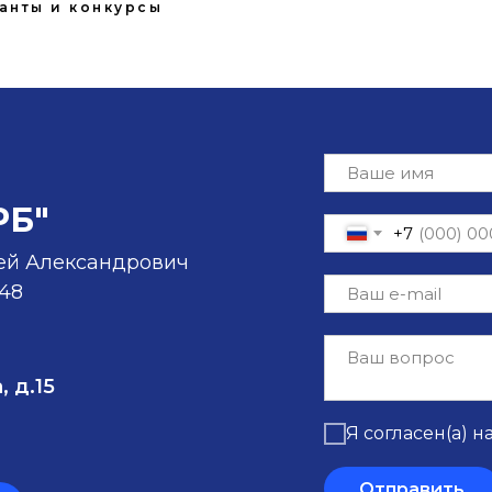
анты и конкурсы
РБ"
+7
ей Александрович
-48
, д.15
Я согласен(а) н
Отправить