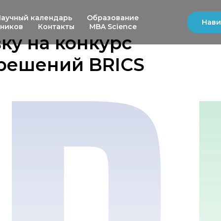
Научный календарь
Образование
Нави
ьников
Контакты
MBA Science
ку на конкурс
 решений BRICS