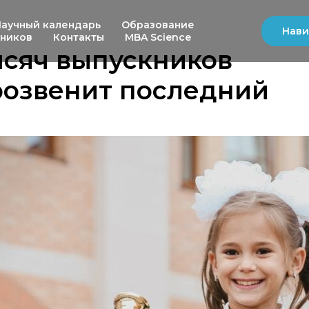
Научный календарь
Образование
Нави
ьников
Контакты
MBA Science
ысяч выпускников
розвенит последний