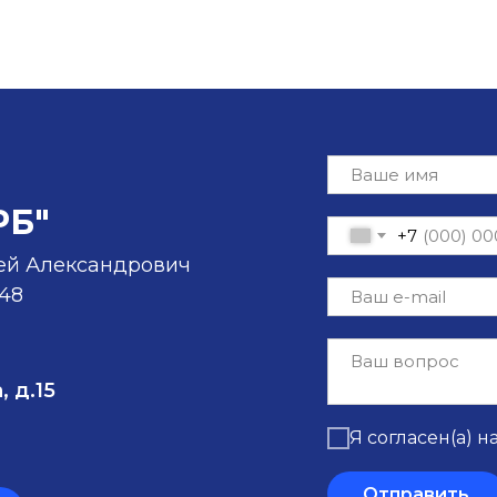
РБ"
+7
ей Александрович
-48
, д.15
Я согласен(а) н
Отправить