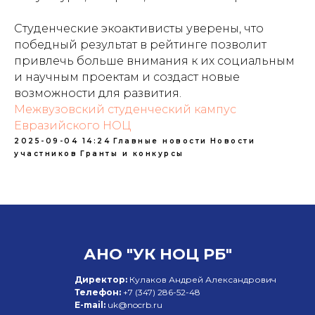
Студенческие экоактивисты уверены, что
победный результат в рейтинге позволит
привлечь больше внимания к их социальным
и научным проектам и создаст новые
возможности для развития.
Межвузовский студенческий кампус
Евразийского НОЦ
2025-09-04 14:24
Главные новости
Новости
участников
Гранты и конкурсы
АНО "УК НОЦ РБ"
Директор:
Кулаков Андрей Александрович
Телефон:
+7 (347)
286-52-48
E-mail:
uk@nocrb.ru