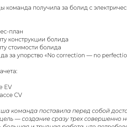
ы команда получила за болид с электричес
нес-план
иту конструкции болида
иту стоимости болида
а за упорство «No correction — no perfectio
ачета:
се EV
лассе CV
наша команда поставила перед собой дост
ель — создание сразу трех совершенно н
ь большая и трудная работа, что потребо