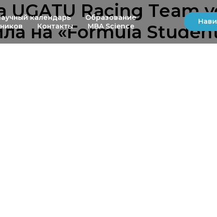
а UGATU Racing Tеam 
Научный календарь
Образование
Нави
ла на «Formula Student
ьников
Контакты
MBA Science