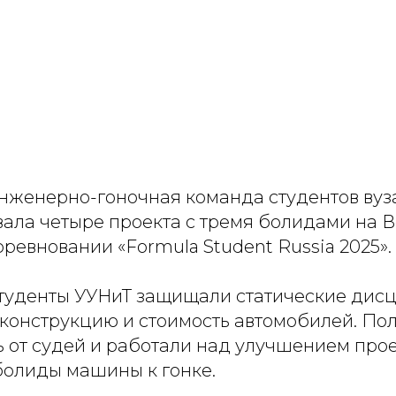
женерно-гоночная команда студентов вуз
ала четыре проекта с тремя болидами на 
евновании «Formula Student Russia 2025».
туденты УУНиТ защищали статические дис
 конструкцию и стоимость автомобилей. По
 от судей и работали над улучшением прое
болиды машины к гонке.