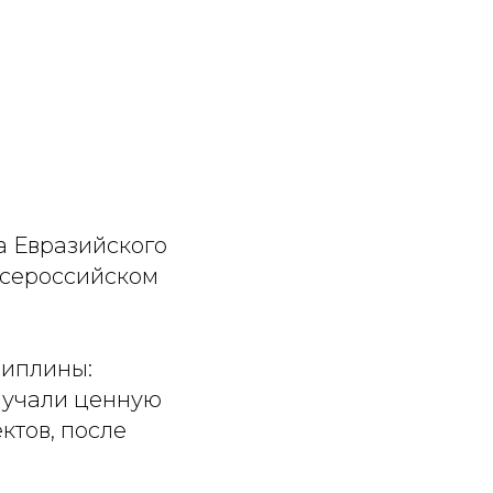
а Евразийского
Всероссийском
циплины:
лучали ценную
ктов, после