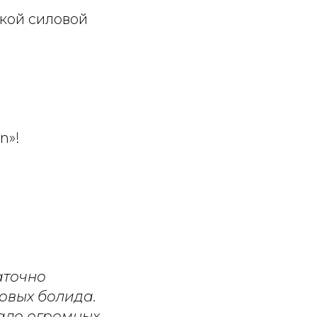
кой силовой
n»!
аточно
овых болида.
вало огромных