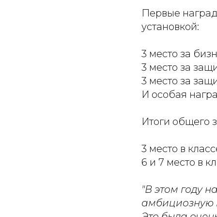
Первые наград
установкой:
3 место за биз
3 место за защ
3 место за защ
И особая наград
Итоги общего з
3 место в клас
6 и 7 место в к
"В этом году 
амбициозную ц
Это была очен