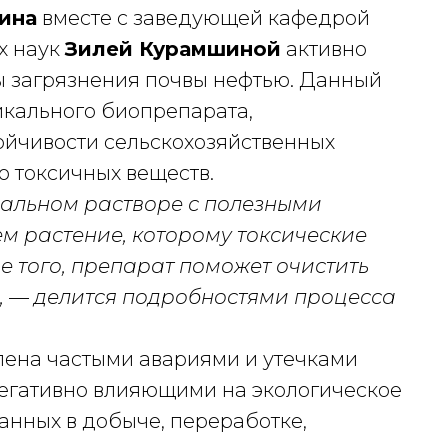
ина
вместе с заведующей кафедрой
х наук
Зилей Курамшиной
активно
 загрязнения почвы нефтью. Данный
икального биопрепарата,
йчивости сельскохозяйственных
ю токсичных веществ.
альном растворе с полезными
ем растение, которому токсические
е того, препарат поможет очистить
в, — делится подробностями процесса
лена частыми авариями и утечками
негативно влияющими на экологическое
анных в добыче, переработке,