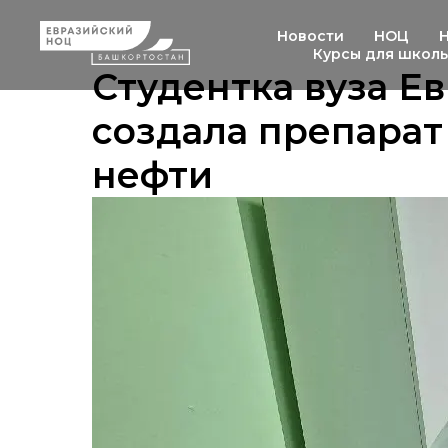
Новости
НОЦ
Курсы для школ
Студентка вуза Е
создала препарат
нефти