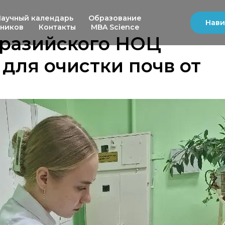
Научный календарь
Образование
Нави
ьников
Контакты
MBA Science
вразийского НОЦ
 для очистки почв от