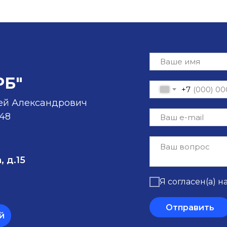
РБ"
+7
ей Александрович
-48
, д.15
Я согласен(а) н
Отправить
й