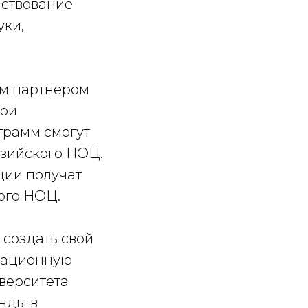
нствование
уки,
ым партнером
вои
грамм смогут
азийского НОЦ.
ции получат
ого НОЦ.
 создать свой
овационную
верситета
енды в