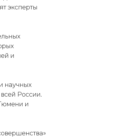
ят эксперты
ельных
орых
лей и
 и научных
 всей России.
Тюмени и
совершенства»