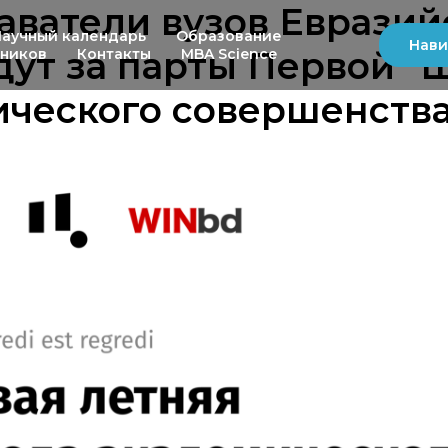
ватели вузов Евразий
Научный календарь
Образование
Нави
дут за парты Первой "
ьников
Контакты
MBA Science
ческого совершенства