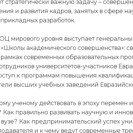
т стратегически важную задачу – соверше
ния и развития кадров, занятых в сфере на
 прикладных разработок.
ОЦ мирового уровня выступает генеральн
 «Школы академического совершенства»: с
 рамках современных образовательных про
сотрудников университетов-участников Евр
доступ к программам повышения квалифика
тели высших учебных заведений Евразийск
му ученому действовать в эпоху перемен и
 Как правильно развивать научную и инн
в вузе? Как предпринимательский успех уни
подавателя и к чему ведут современные тр