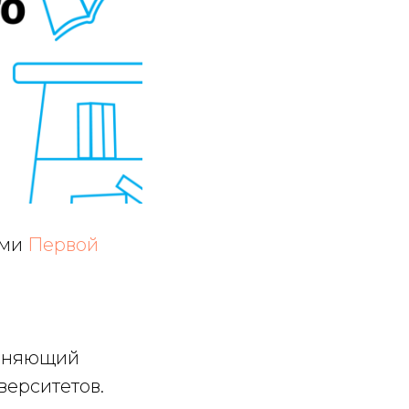
ами
Первой
диняющий
верситетов.