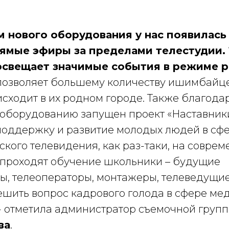
м нового оборудования у нас появилас
ямые эфиры за пределами телестудии.
свещает значимые события в режиме р
позволяет большему количеству ишимбайц
оисходит в их родном городе. Также благода
оборудованию запущен проект «Наставники
поддержку и развитие молодых людей в сфе
кого телевидения, как раз-таки, на совре
проходят обучение школьники – будущие
ы, телеоператоры, монтажеры, телеведущие.
ешить вопрос кадрового голода в сфере ме
 - отметила администратор съемочной груп
ва
.