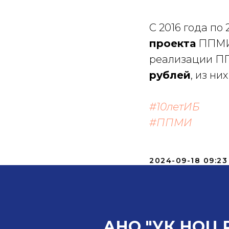
С 2016 года п
проекта
ППМИ.
реализации ПП
рублей
, из н
#10летИБ
#ППМИ
2024-09-18 09:23
АНО "УК НОЦ 