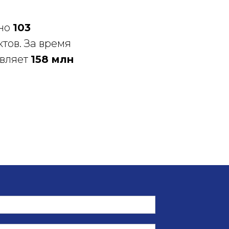
ано
103
тов. За время
авляет
158 млн