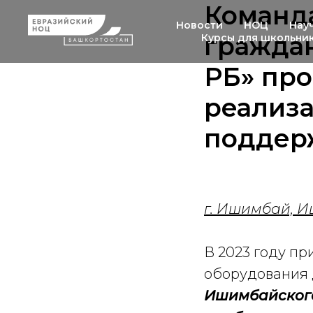
Команд
Новости
НОЦ
Нау
гражда
Курсы для школьни
РБ» пр
реализ
поддер
г. Ишимбай, 
В 2023 году п
оборудования 
Ишимбайского