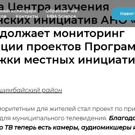
а Центра изучения
чный календарь
Образование
Навиг
нских инициатив АНО 
ков
Контакты
MBA Science
одолжает мониторинг
ации проектов Програ
жки местных инициати
Ишимбайский район
риоритетным для жителей стал проект по п
для муниципального телевидения.
Благод
 ТВ теперь есть камеры, аудиомикшеры 