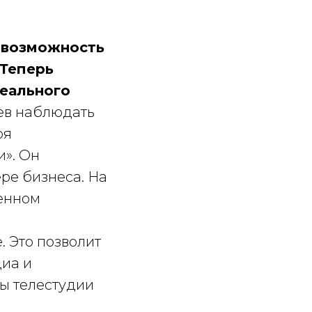
ь возможность
 Теперь
еального
ев наблюдать
ря
». Он
ре бизнеса. На
менном
 Это позволит
диа и
пы телестудии