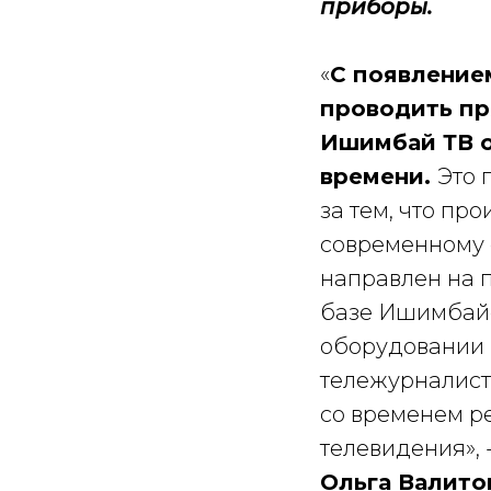
приборы.
«
С появление
проводить пр
Ишимбай ТВ о
времени.
Это 
за тем, что пр
современному 
направлен на 
базе Ишимбайс
оборудовании 
тележурналист
со временем р
телевидения»,
Ольга Валито