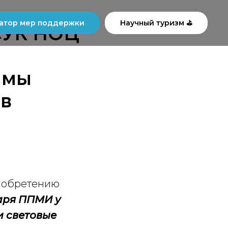
атор мер поддержки
Научный туризм ⛳
«УК НОЦ
ммы
в
риобретению
аря ППМИ у
и световые