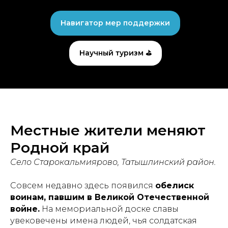
Навигатор мер поддержки
Научный туризм ⛳
Местные жители меняют
Родной край
Село Старокальмиярово, Татышлинский район.
Совсем недавно здесь появился
обелиск
воинам, павшим в Великой Отечественной
войне.
На мемориальной доске славы
увековечены имена людей, чья солдатская