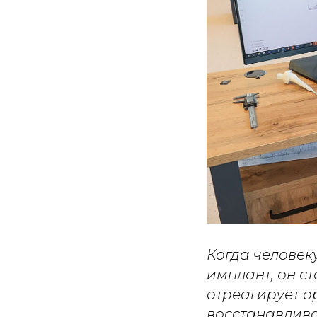
Когда человек
имплант, он с
отреагирует о
восстанавлива