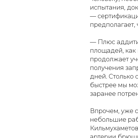
испытания, док
— сертификация
предполагает, ч
— Плюс аддитив
площадей, как 
продолжает уче
получения запр
дней. Столько 
быстрее мы мо
заранее потрен
Впрочем, уже 
небольшие раб
Кильмухаметов
артерии брюшн