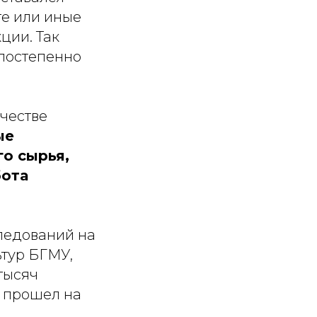
те или иные
ции. Так
 постепенно
ачестве
ые
о сырья,
бота
ледований на
ьтур БГМУ,
тысяч
й прошел на