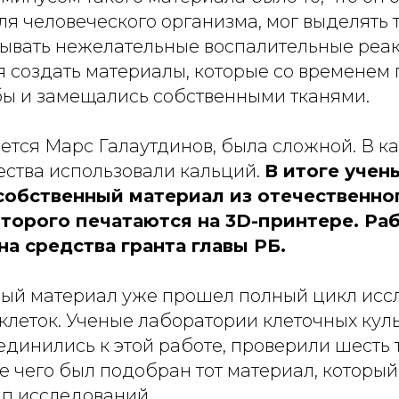
я человеческого организма, мог выделять 
зывать нежелательные воспалительные реак
я создать материалы, которые со временем
бы и замещались собственными тканями.
ется Марс Галаутдинов, была сложной. В к
ества использовали кальций.
В итоге учен
собственный материал из отечественног
оторого печатаются на 3D-принтере. Ра
а средства гранта главы РБ.
вый материал уже прошел полный цикл исс
клеток. Ученые лаборатории клеточных кул
единились к этой работе, проверили шесть 
е чего был подобран тот материал, которы
п исследований.