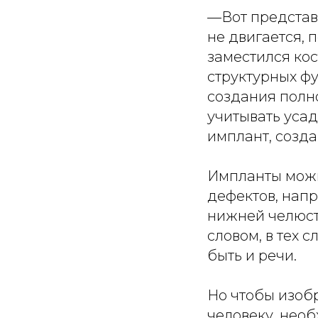
—Вот представь
не двигается, 
заместился кос
структурных ф
создания полно
учитывать усад
имплант, созда
Импланты можн
дефектов, напр
нижней челюст
словом, в тех 
быть и речи.
Но чтобы изоб
человеку, нео