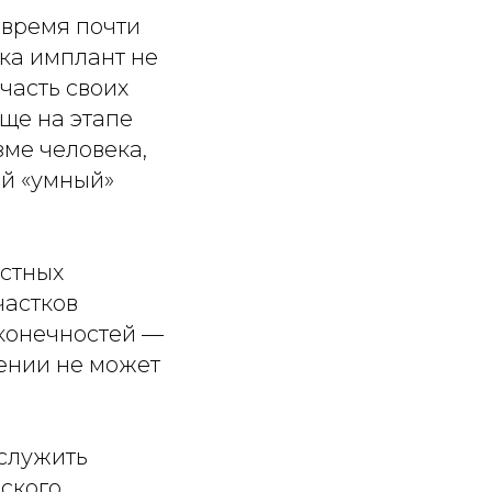
 время почти
ока имплант не
часть своих
ще на этапе
зме человека,
ой «умный»
стных
частков
 конечностей —
лении не может
служить
ского