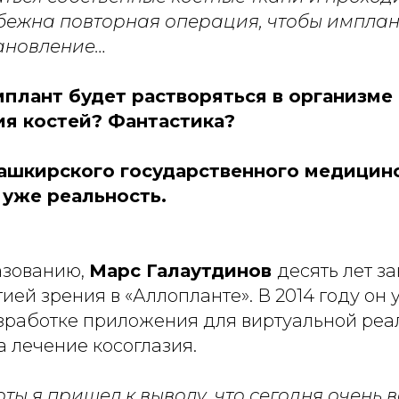
бежна повторная операция, чтобы имплан
ановление…
имплант будет растворяться в организме
ия костей? Фантастика?
ашкирского государственного медицин
 уже реальность.
азованию,
Марс Галаутдинов
десять лет з
ей зрения в «Аллопланте». В 2014 году он 
азработке приложения для виртуальной реа
 лечение косоглазия.
ты я пришел к выводу, что сегодня очень