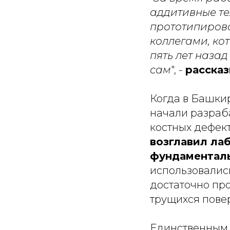
аддитивные те
прототипирова
коллегами, ко
пять лет наза
сам
", -
рассказ
Когда в Башки
начали разраб
костных дефек
возглавил ла
фундаментал
использовалис
достаточно пр
трущихся повер
Единственным м