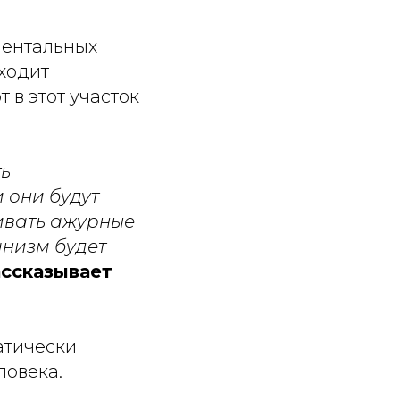
ментальных
ходит
 в этот участок
ть
 они будут
ливать ажурные
анизм будет
ассказывает
атически
ловека.