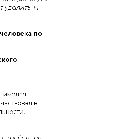
т удалить. И
 человека по
ского
анимался
участвовал в
льности,
 востребованы