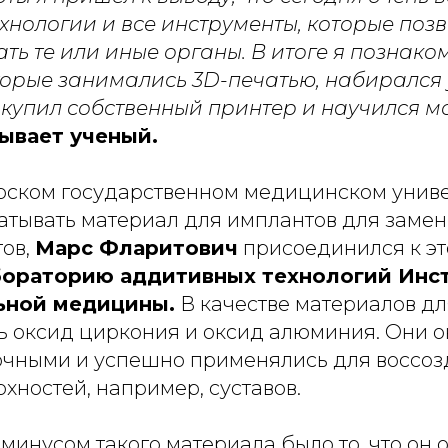
хнологии и все инструменты, которые поз
ть те или иные органы. В итоге я познако
торые занимались 3D-печатью, набирался у
д купил собственный принтер и научился 
ывает ученый.
рском государственном медицинском унив
атывать материал для имплантов для заме
тов,
Марс Фларитович
присоединился к эт
бораторию аддитивных технологий Инс
ьной медицины.
В качестве материалов д
ь оксид циркония и оксид алюминия. Они о
очными и успешно применялись для воссо
хностей, например, суставов.
инусом такого материала было то, что он 