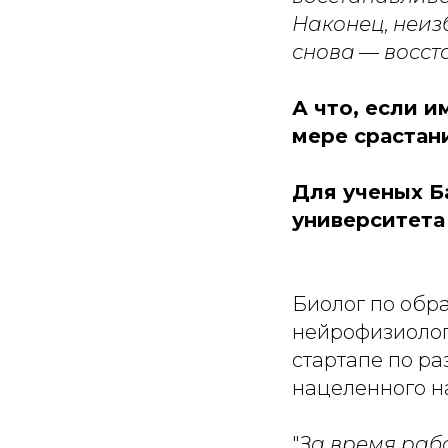
Наконец, неиз
снова — восст
А что, если 
мере срастан
Для ученых Б
университета
Биолог по обр
нейрофизиологи
стартапе по р
нацеленного на
"
За время рабо