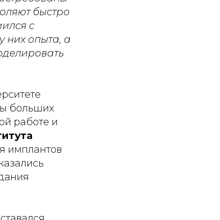
воляют быстро
мился с
 них опыта, а
моделировать
ерситете
ны больших
ой работе и
титута
ля имплантов
казались
здания
оставался