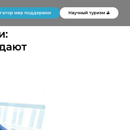
гатор мер поддержки
Научный туризм ⛳
и:
здают