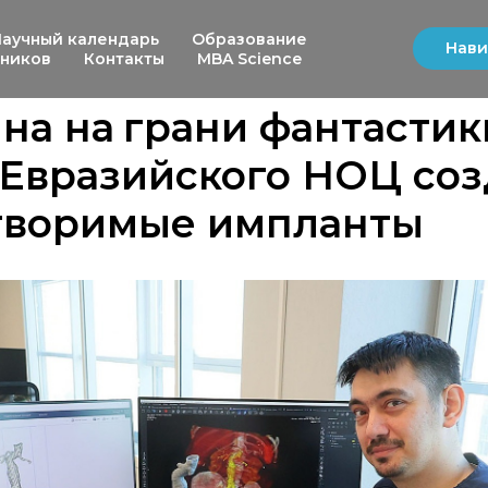
Научный календарь
Образование
Нави
ьников
Контакты
MBA Science
а на грани фантастик
 Евразийского НОЦ со
творимые импланты