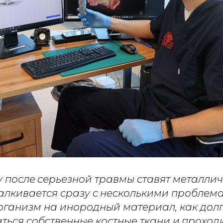
у после серьезной травмы ставят металли
талкивается сразу с несколькими проблем
рганизм на инородный материал, как долг
ться собственные костные ткани и проход