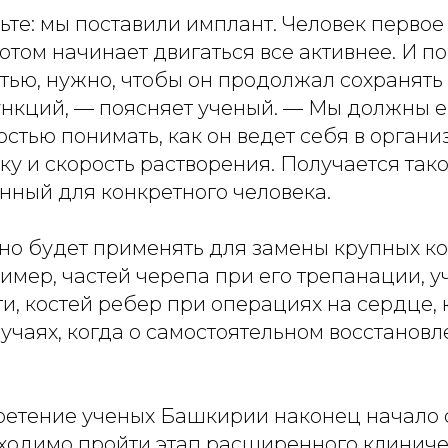
те: мы поставили имплант. Человек первое
потом начинает двигаться все активнее. И п
тью, нужно, чтобы он продолжал сохранять 
ункций, — поясняет ученый. — Мы должны е
стью понимать, как он ведет себя в органи
ку и скорость растворения. Получается так
нный для конкретного человека.
о будет применять для замены крупных ко
имер, частей черепа при его трепанации, у
и, костей ребер при операциях на сердце,
случаях, когда о самостоятельном восстанов
ретение ученых Башкирии наконец начало 
бходимо пройти этап расширенного клиниче