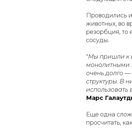
Проводились и
животных, во 
резорбция, то 
сосуды.
"
Мы пришли к 
монолитными. 
очень долго —
структуры. В н
использовать 
Марс Галаутд
Еще одна сложн
просчитать, ка