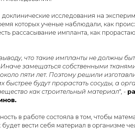
 доклинические исследования на экспери
время которых ученые наблюдали, как проис
есть рассасывание импланта, как прорастают
выводу, что такие импланты не должны бы
Иначе замещаться собственными тканями
 около пяти лет. Поэтому решили изготав
их быстрее будут прорастать сосуды, а орг
вещество как строительный материал
", -
р
инов.
ость в работе состояла в том, чтобы матем
к будет вести себя материал в организме че