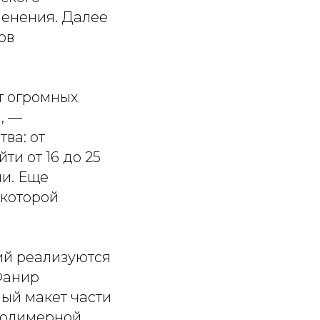
менения. Далее
ов
т огромных
, —
ва: от
ти от 16 до 25
ии. Еще
 которой
ий реализуются
Фанир
ый макет части
полимерной