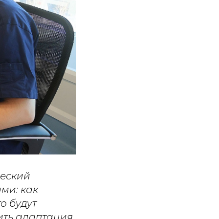
ческий
ами: как
о будут
ить адаптация.