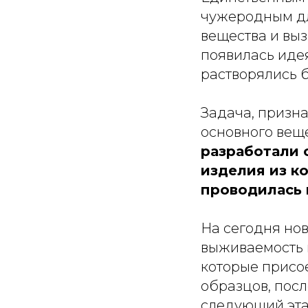
чужеродным дл
вещества и вы
появилась иде
растворялись 
Задача, призна
основного вещ
разработали 
изделия из к
проводилась н
На сегодня но
выживаемость 
которые присо
образцов, посл
следующий эта