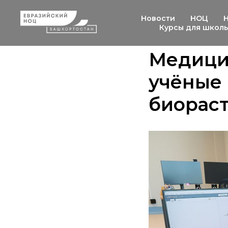
Новости
НОЦ
Курсы для школ
Медицин
учёные
биорас