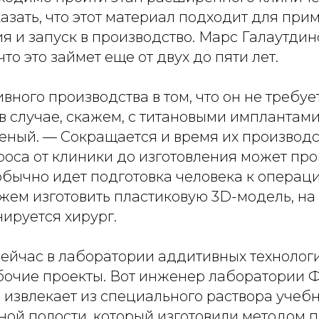
азать, что этот материал подходит для при
 и запуск в производство. Марс Галаутдин
то это займет еще от двух до пяти лет.
ного производства в том, что он не требуе
в случае, скажем, с титановыми имплантами
ный. — Сокращается и время их производст
оса от клиники до изготовления может прой
обычно идет подготовка человека к операц
жем изготовить пластиковую 3D-модель, на
ируется хирург.
сейчас в лаборатории аддитивных технолог
очие проекты. Вот инженер лаборатории 
 извлекает из специального раствора учебн
ой полости, который изготовили методом 