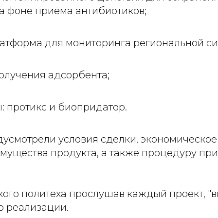
а фоне приёма антибиотиков;
атформа для мониторинга региональной сит
олучения адсорбента;
: протикс и биопридатор.
дусмотрели условия сделки, экономическо
имущества продукта, а также процедуру пр
кого политеха прослушав каждый проект, "
о реализации.