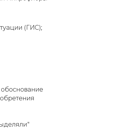
уации (ГИС);
е обоснование
иобретения
выделяли"