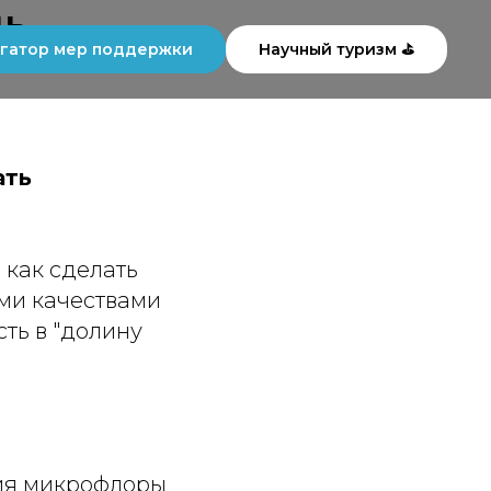
нь
гатор мер поддержки
Научный туризм ⛳
ать
 как сделать
ими качествами
ть в "долину
ния микрофлоры