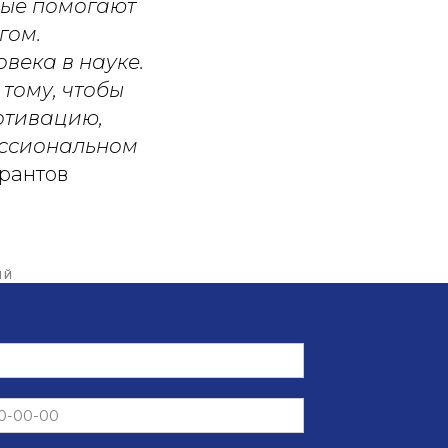
рые помогают
гом.
овека в науке.
 тому, чтобы
отивацию,
ессиональном
ирантов
ИЙ