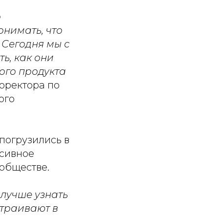
о
нимать, что
 Сегодня мы с
ь, как они
вого продукта
роректора по
ого
погрузились в
ссивное
 обществе.
лучше узнать
страивают в