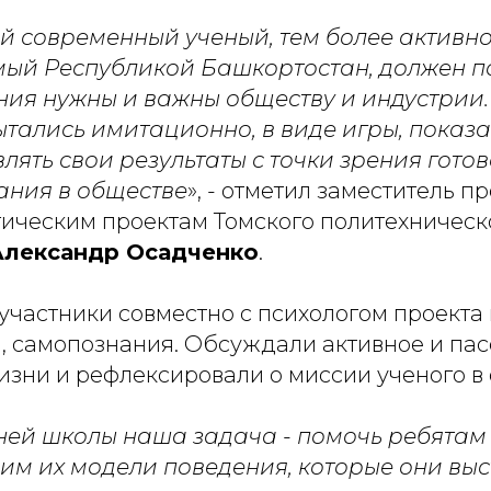
й современный ученый, тем более активн
й Республикой Башкортостан, должен по
ния нужны и важны обществу и индустрии.
тались имитационно, в виде игры, показат
лять свои результаты с точки зрения гото
ания в обществе
», - отметил заместитель п
гическим проектам Томского политехническ
Александр Осадченко
.
участники совместно с психологом проекта 
, самопознания. Обсуждали активное и па
изни и рефлексировали о миссии ученого в
ней школы наша задача - помочь ребятам 
ь им их модели поведения, которые они вы