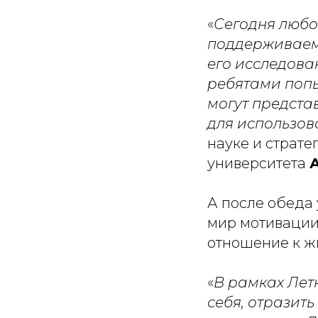
«
Сегодня любо
поддерживаемы
его исследова
ребятами попы
могут представ
для использов
науке и страте
университета
А после обеда 
мир мотивации
отношение к ж
«
В рамках Лет
себя, отразит