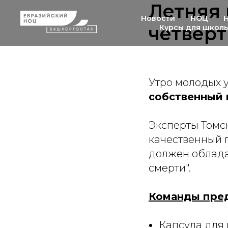
Летняя 
Новости
НОЦ
четверт
Курсы для школ
Утро молодых у
собственный 
Эксперты Томск
качественный п
должен облада
смерти".
Команды пре
Капсула для