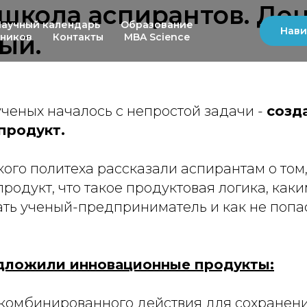
школа аспирантов. Де
Научный календарь
Образование
Нави
ый.
ьников
Контакты
MBA Science
ченых началось с непростой задачи -
созд
продукт.
ого политеха рассказали аспирантам о том,
родукт, что такое продуктовая логика, как
ть ученый-предприниматель и как не попас
дложили инновационные продукты:
 комбинированного действия для сохране