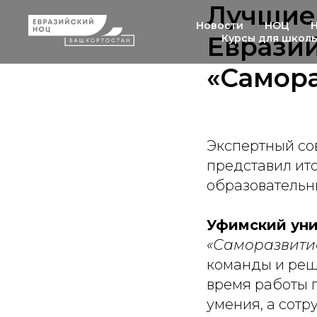
Лучшие 
Новости
НОЦ
Еврази
Курсы для школ
«Самор
Экспертный со
представил ито
образовательн
Уфимский уни
«Саморазвити
команды и реш
время работы 
умения, а сотр