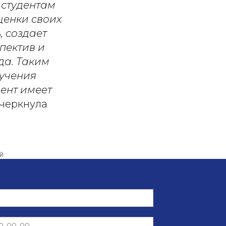
 студентам
ценки своих
, создает
пектив и
да. Таким
лучения
дент имеет
дчеркнула
Й