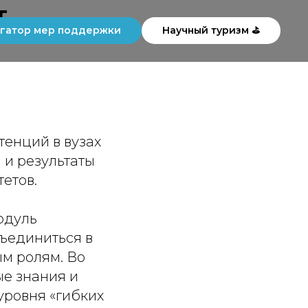
т
гатор мер поддержки
Научный туризм ⛳
тенций в вузах
 и результаты
етов.
одуль
бъединиться в
м ролям. Во
е знания и
уровня «гибких