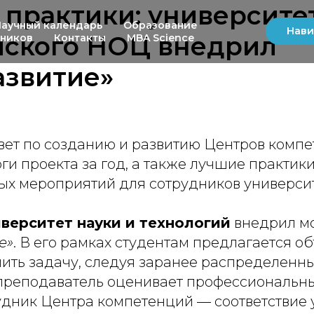
практики: университе
Научный календарь
Образование
Нави
йского НОЦ внедрил
ьников
Контакты
MBA Science
азвитие»
вет по созданию и развитию Центров компе
ги проекта за год, а также лучшие практики
ых мероприятий для сотрудников университ
верситет науки и технологий
внедрил м
е»
. В его рамках студентам предлагается о
ить задачу, следуя заранее распределенны
преподаватель оценивает профессиональны
удник Центра компетенций — соответствие 