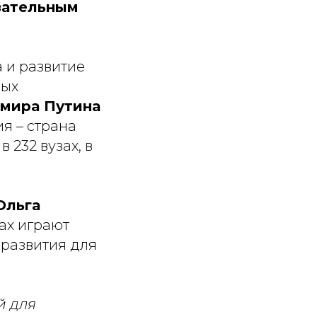
язательным
 и развитие
ных
мира Путина
я – страна
232 вузах, в
Ольга
ах играют
 развития для
й для