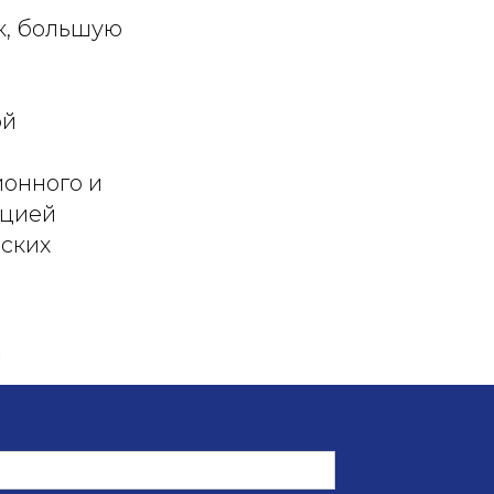
к, большую
ой
ионного и
кцией
нских
Й