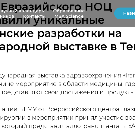
 Евразийского НОЦ
Научный календарь
Образование
Нави
авили уникальные
ьников
Контакты
MBA Science
нские разработки на
родной выставке в Те
народная выставка здравоохранения «Iran 
ичине мероприятие в области медицины, гд
представляют свои достижения и продукты
гации БГМУ от Всероссийского центра глаз
хирургии в мероприятии принял участие вр
, который представил аллотрансплантаты «А