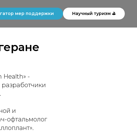
гатор мер поддержки
Научный туризм ⛳
геране
Health» -
е разработчики
.
ной и
ач-офтальмолог
ллоплант».