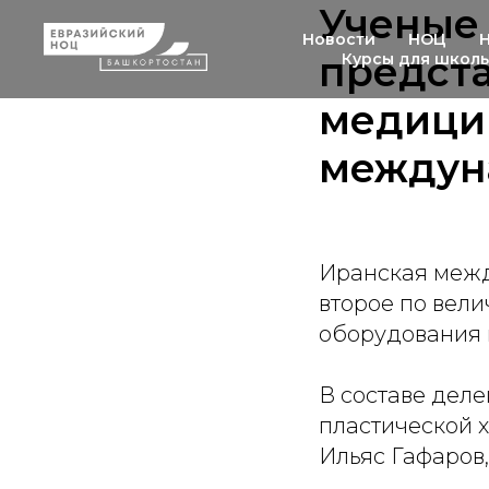
Ученые
Новости
НОЦ
предст
Курсы для школ
медици
междуна
Иранская между
второе по вел
оборудования 
В составе деле
пластической 
Ильяс Гафаров