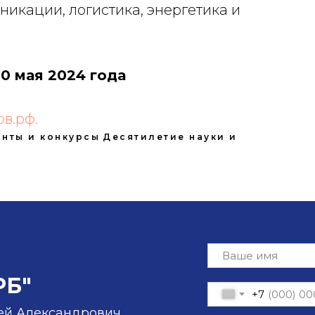
никации, логистика, энергетика и
 20 мая 2024 года
в.рф.
анты и конкурсы
Десятилетие науки и
РБ"
+7
ей Александрович