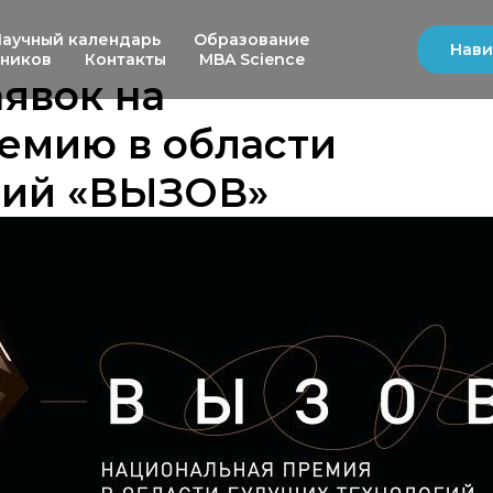
Научный календарь
Образование
Нави
ьников
Контакты
MBA Science
аявок на
емию в области
гий «ВЫЗОВ»