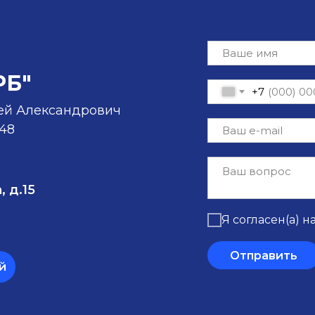
РБ"
+7
ей Александрович
-48
, д.15
Я согласен(а) н
Отправить
й