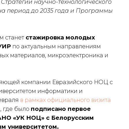
 Стратегии научно-технологического
на период до 2035 года и Программы
м станет
стажировка молодых
УИР
по актуальным направлениям
ых материалов, микроэлектроника и
ляющей компании Евразийского НОЦ с
иверситетом информатики и
февраля
в рамках официального визита
ь
, где было
подписано первое
АНО «УК НОЦ» с Белорусским
им университетом.