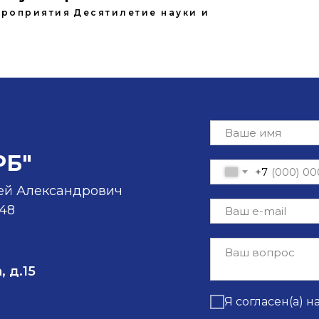
роприятия
Десятилетие науки и
РБ"
+7
ей Александрович
-48
, д.15
Я согласен(а) н