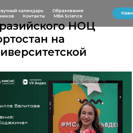
Научный календарь
Образование
Нави
ьников
Контакты
MBA Science
вразийского НОЦ
ртостан на
ниверситетской