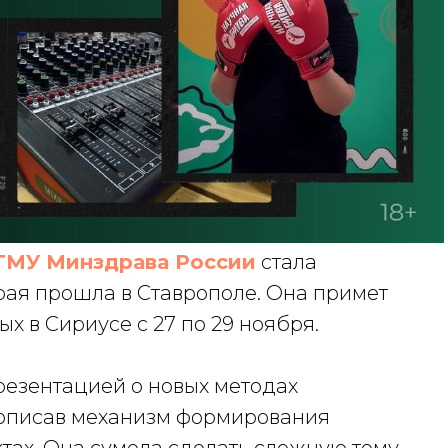
ГМУ Минздрава России
стала
рая прошла в Ставрополе. Она примет
х в Сириусе с 27 по 29 ноября.
езентацией о новых методах
описав механизм формирования