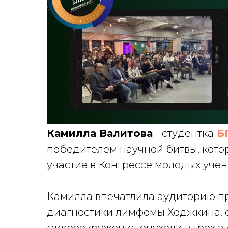
Камилла Валитова
- студентка
Б
победителем научной битвы, кото
участие в Конгрессе молодых учены
Камилла впечатлила аудиторию пр
диагностики лимфомы Ходжкина, 