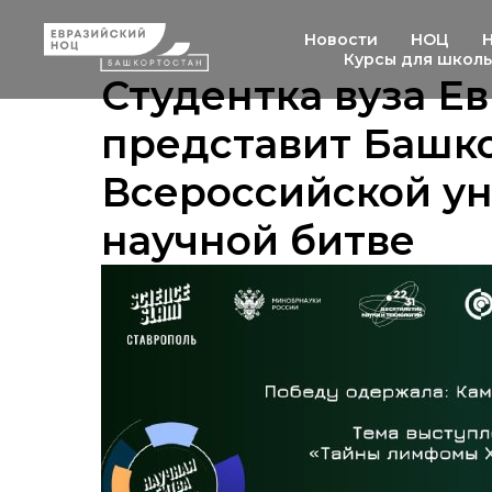
Новости
НОЦ
Курсы для школ
Студентка вуза Е
представит Башко
Всероссийской у
научной битве