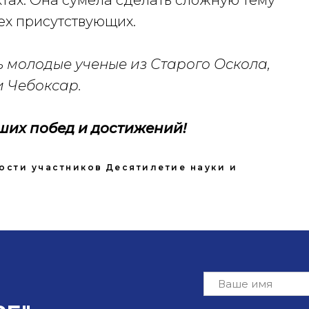
тах. Она сумела сделать сложную тему
ех присутствующих.
ь молодые ученые из Старого Оскола,
и Чебоксар.
их побед и достижений!
ости участников
Десятилетие науки и