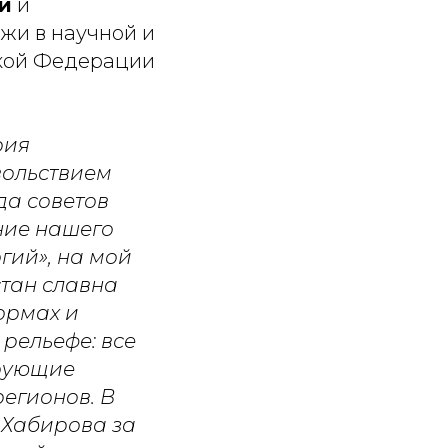
й
и
жи в научной и
ской Федерации
рия
вольствием
да советов
ние нашего
гий», на мой
стан славна
ормах и
 рельефе: все
ирующие
регионов. В
 Хабирова за