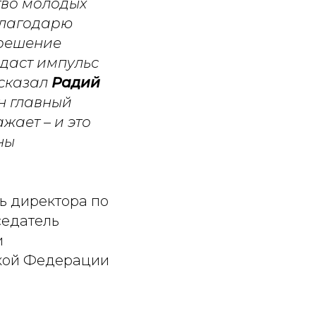
тво молодых
 Благодарю
 решение
 даст импульс
 сказал
Радий
он главный
ажает – и это
ны
ь директора по
седатель
и
ской Федерации