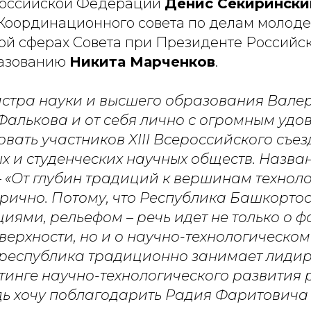
Российской Федерации
Денис Секирински
Координационного совета по делам молоде
ой сферах Совета при Президенте Россий
разованию
Никита Марченков
.
стра науки и высшего образования Вале
алькова и от себя лично с огромным удо
вать участников XIII Всероссийского съез
х и студенческих научных обществ. Назва
 «От глубин традиций к вершинам техноло
орично. Потому, что Республика Башкорто
иями, рельефом – речь идет не только о ф
верхности, но и о научно-технологическом
о республика традиционно занимает лид
тинге научно-технологического развития 
ь хочу поблагодарить Радия Фаритовича