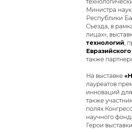
технологическ
Министра наук
Республики Ба
Съезда, в рамк
лицах», выста
технологий
, 
Евразийског
также партнер
На выставке
«Н
лауреатов пре
инноваций для
также участни
полях Конгрес
научного фонд
Герои выставки