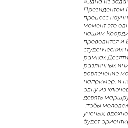
«Одна из зада
Президентом Р
процесс научн
момент это од
нашим Коорди
проводится и 
студенческих 
рамках Десяти
различных ини
вовлечение мо
например, и н
одну из ключе
девять маршру
чтобы молодеж
ученых, вдохн
будет ориенти