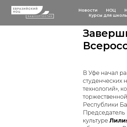
Новости
НОЦ
Курсы для школ
Заверши
Всеросс
В Уфе начал ра
студенческих 
технологий», к
торжественной
Республики Б
Председатель 
культуре
Лили