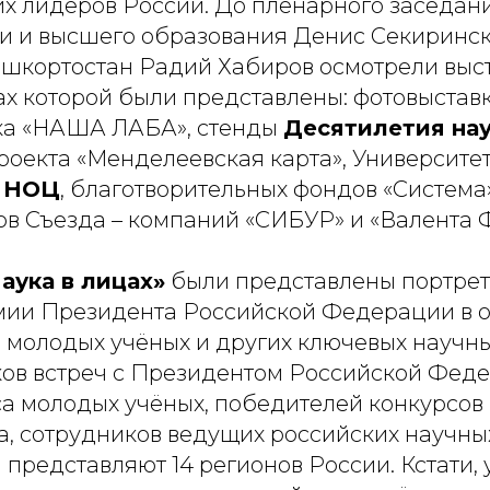
их лидеров России. До пленарного заседан
и и высшего образования Денис Секиринск
шкортостан Радий Хабиров осмотрели выс
ах которой были представлены: фотовыставк
вка «НАША ЛАБА», стенды
Десятилетия нау
проекта «Менделеевская карта», Университе
о НОЦ
, благотворительных фондов «Система»
ов Съезда – компаний «СИБУР» и «Валента 
аука в лицах»
были представлены портреты
мии Президента Российской Федерации в о
 молодых учёных и других ключевых научны
ков встреч с Президентом Российской Фед
са молодых учёных, победителей конкурсов
а, сотрудников ведущих российских научны
 представляют 14 регионов России. Кстати,