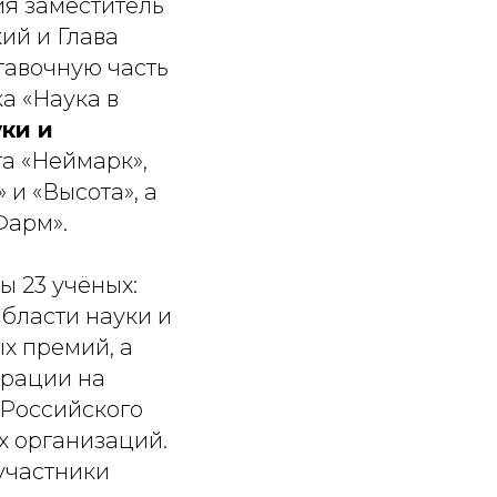
ия заместитель
ий и Глава
тавочную часть
а «Наука в
ки и
та «Неймарк»,
 и «Высота», а
Фарм».
 23 учёных:
бласти науки и
х премий, а
ерации на
 Российского
х организаций.
 участники