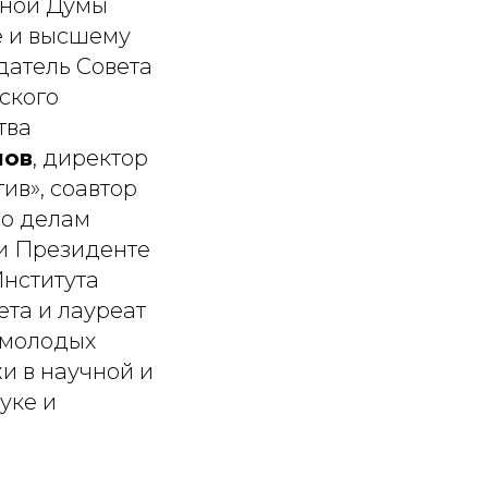
нной Думы
е и высшему
датель Совета
ского
тва
лов
, директор
ив», соавтор
по делам
ри Президенте
Института
та и лауреат
 молодых
и в научной и
уке и