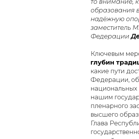
то внимание, 
образования в
надёжную опор
заместитель М
Федерации
Де
Ключевым мер
глубин тради
какие пути до
Федерации, обо
национальных 
нашим государ
пленарного за
высшего образ
Глава Республ
государственн