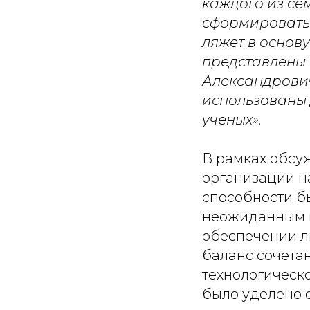
каждого из се
сформировать 
ляжет в основу
представлены
Александровичу
использованы 
ученых».
В рамках обсу
организации на
способности б
неожиданным 
обеспечении л
баланс сочетан
технологическ
было уделено 