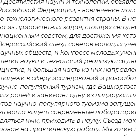
ч Десятилетия науки и технологий, объявл
оссийской Федерации, - вовлечение моло
о-технологического развития страны. В н
на из приоритетных задач, стоящих сегодн
национным советом, для достижения кот
Всероссийский съезд советов молодых уче
научных обществ, и Конгресс молодых учены
летия науки и технологий реализуются д
циатив, и большая часть из них направл
лодежи в сферу исследований и разработо
аучно-популярный туризм, где Башкортос
вых ролей и занимает одну из лидирующих
тов научно-популярного туризма запущено
ь могла видеть современные лаборатори
овляться ими, приходить в науку. Съезд м
рован на практическую работу. Мы хотим 