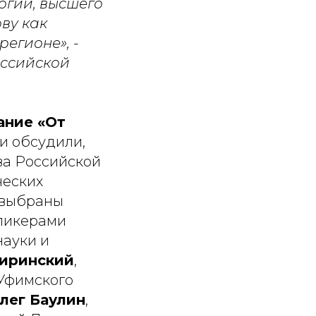
логий, высшего
ву как
егионе», -
оссийской
ание «От
ки обсудили,
ва Российской
ческих
 выбраны
Спикерами
науки и
киринский
,
 Уфимского
лег Баулин
,