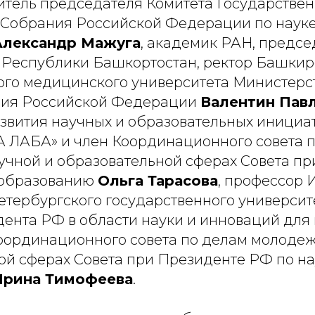
итель председателя Комитета Государстве
Собрания Российской Федерации по наук
Александр Мажуга
, академик РАН, предсе
в Республики Башкортостан, ректор Башкир
ого медицинского университета Министерс
ния Российской Федерации
Валентин Пав
звития научных и образовательных инициат
 ЛАБА» и член Координационного совета 
учной и образовательной сферах Совета п
 образованию
Ольга Тарасова
, профессор 
етербургского государственного университе
ента РФ в области науки и инноваций для
Координационного совета по делам молодеж
ой сферах Совета при Президенте РФ по на
Ирина Тимофеева
.