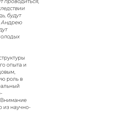
т проводиться,
следствии
ь, будут
а Андрею
дут
молодых
структуры
го опыта и
довым,
ю роль в
еальный
-
 Внимание
 из научно-