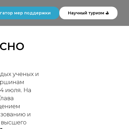
гатор мер поддержки
Научный туризм ⛳
 СНО
одых ученых и
вершинам
 4 июля. На
Глава
ащением
азованию и
и высшего