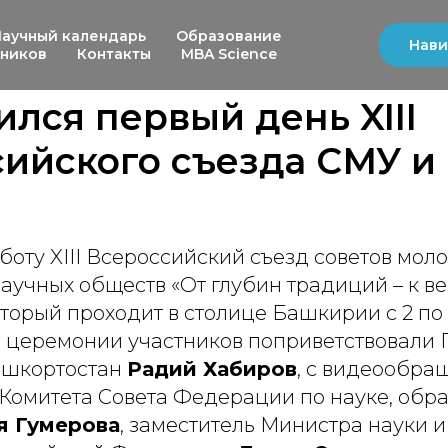
Научный календарь
Образование
Нави
ьников
Контакты
MBA Science
лся первый день XIII
ийского съезда СМУ и
боту XIII Всероссийский съезд советов мол
научных обществ «От глубин традиций – к 
оторый проходит в столице Башкирии с 2 по
 церемонии участников поприветствовали 
ашкортостан
Радий Хабиров
, с видеообр
Комитета Совета Федерации по науке, обр
я Гумерова
, заместитель Министра науки 