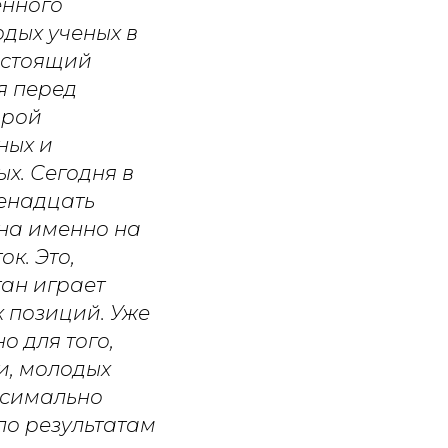
енного
дых ученых в
астоящий
я перед
орой
ных и
х. Сегодня в
венадцать
ена именно на
к. Это,
тан играет
 позиций. Уже
 для того,
и, молодых
аксимально
по результатам