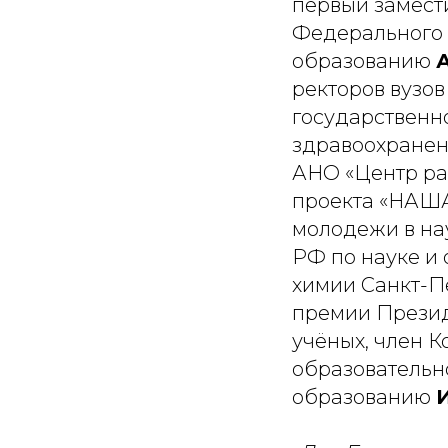
первый замест
Федерального 
образованию
ректоров вузо
государственн
здравоохране
АНО «Центр ра
проекта «НАША
молодежи в на
РФ по науке и
химии Санкт-П
премии Презид
учёных, член 
образовательн
образованию