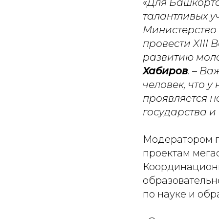
«Для Башкорто
талантливых у
Министерство 
провести XIII 
развитию моло
Хабиров
. – В
человек, что у
проявляется не
государства и
Модератором п
проектам мега
Координационн
образовательн
по науке и об