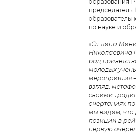
образования 
председатель 
образовательн
по науке и об
«От лица Мини
Николаевича Ф
рад приветство
молодых учены
мероприятия –
взгляд, метаф
своими традиц
очертаниях по
мы видим, чт
позиции в рей
первую очеред