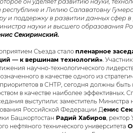
которое он уделяет развитию науки, техно
 республике и Лилию Салаватовну Гумеро
у и поддержку в развитии данных сфер в р
инистра науки и высшего образования Р
нис Секиринский.
оприятием Съезда стало
пленарное засед
ций — к вершинам технологий»
. Участни
стижения научно-технологического лидерст
значенного в качестве одного из стратеги
приоритетов в СНТР, сегодня должны быть
ством в качестве наиболее эффективных. 
седания выступили: заместитель Министра 
ования Российской Федерации Д
енис Се
ики Башкортостан
Радий Хабиров
, ректор
ого нефтяного технического университета
О