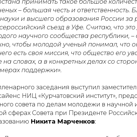
стана принимать такое большое количес
ченых – большая честь и ответственность.
науки и высшего образования России за
Всероссийский съезд в Уфе. Считаю, что это
дого научного сообщества республики, –
ажно, чтобы молодой ученый понимал, что 
 него есть своя миссия, что общество его ув
 на словах, а в конкретных делах со сторо
 мерах поддержки».
ленарного заседания выступил заместител
сайенс НИЦ «Курчатовский институт», пред
ого совета по делам молодежи в научной 
ой сферах Совета при Президенте Россий
разованию
Никита Марченков
: