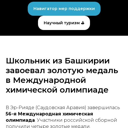
Навигатор мер поддержки
Научный туризм ⛳
Школьник из Башкирии
завоевал золотую медаль
в Международной
химической олимпиаде
В Эр-Рияде (Саудовская Аравия) завершилась
56-я Международная химическая
олимпиада
. Участники российской сборной
получили четыре золотые медали.