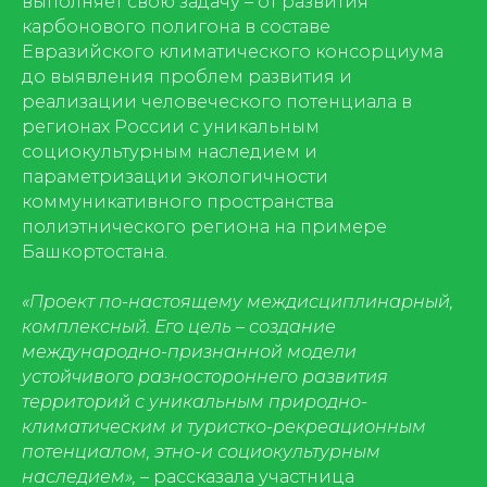
выполняет свою задачу – от развития
карбонового полигона в составе
Евразийского климатического консорциума
до выявления проблем развития и
реализации человеческого потенциала в
регионах России с уникальным
социокультурным наследием и
параметризации экологичности
коммуникативного пространства
полиэтнического региона на примере
Башкортостана.
«Проект по-настоящему междисциплинарный,
комплексный. Его цель – создание
международно-признанной модели
устойчивого разностороннего развития
территорий с уникальным природно-
климатическим и туристко-рекреационным
потенциалом, этно-и социокультурным
наследием»,
– рассказала участница