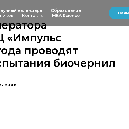
Научный календарь
Образование
Нави
ьников
Контакты
MBA Science
лератора
Ц «Импульс
года проводят
спытания биочернил
учение