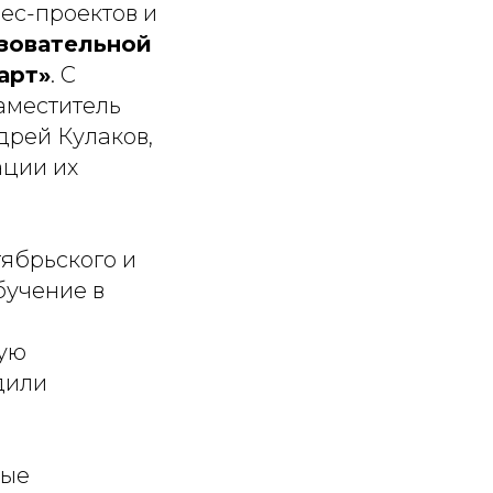
ес-проектов и
зовательной
арт»
. С
аместитель
рей Кулаков,
ации их
тябрьского и
бучение в
вую
дили
мые