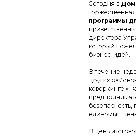
Сегодня в
Дом
торжественная
программы дл
приветственны
директора Упр
который пожел
бизнес-идей.
В течение неде
других районо
коворкинге «Ф
предпринимате
безопасность,
единомышленн
В день итогов