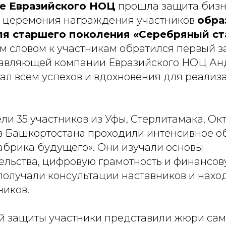
е Евразийского НОЦ
прошла защита бизн
 церемония награждения участников
обра
я старшего поколения «Серебряный ст
м словом к участникам обратился первый з
авляющей компании Евразийского НОЦ Анд
ал всем успехов и вдохновения для реализ
ли 35 участников из Уфы, Стерлитамака, Ок
в Башкортостанa проходили интенсивное о
абрика будущего». Они изучали основы
льства, цифровую грамотность и финансо
 получали консультации наставников и нахо
иков.
ой защиты участники представили жюри са