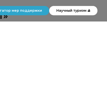
в
гатор мер поддержки
Научный туризм ⛳
т»