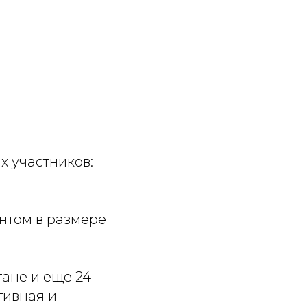
 участников:
нтом в размере
ане и еще 24
тивная и