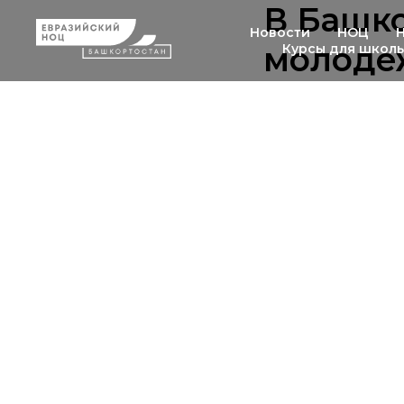
В Башко
Новости
НОЦ
молоде
Курсы для школ