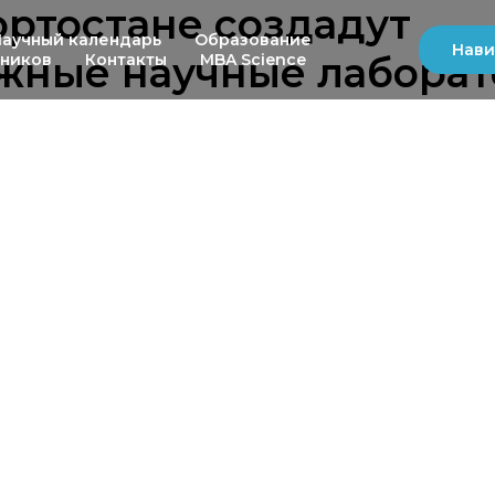
ртостане создадут
Научный календарь
Образование
Нави
жные научные лабора
ьников
Контакты
MBA Science