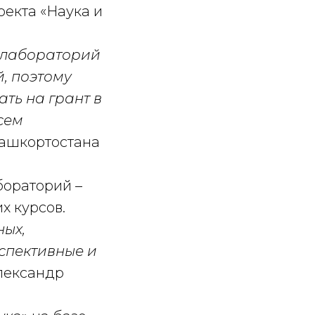
екта «Наука и
 лабораторий
й, поэтому
ть на грант в
сем
Башкортостана
ораторий –
х курсов.
ных,
спективные и
лександр