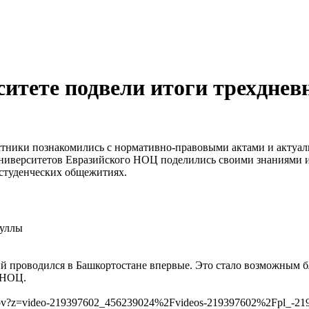
итете подвели итоги трехднев
астники познакомились с нормативно-правовыми актами и актуа
ниверситетов Евразийского НОЦ поделились своими знаниями и 
 студенческих общежитиях.
муллы
й проводился в Башкортостане впервые. Это стало возможным б
 НОЦ.
etov?z=video-219397602_456239024%2Fvideos-219397602%2Fpl_-21