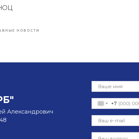
йНОЦ
АВНЫЕ НОВОСТИ
РБ"
+7
ей Александрович
-48