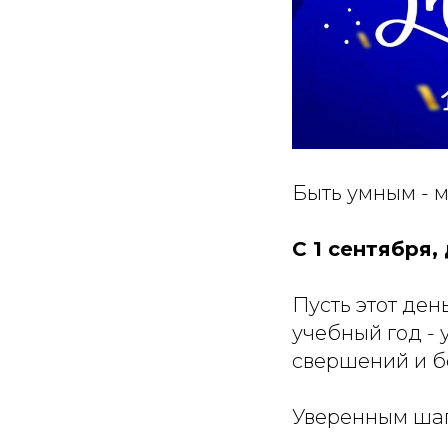
Быть умным - 
С 1 сентября, 
Пусть этот ден
учебный год -
свершений и б
Уверенным шаго