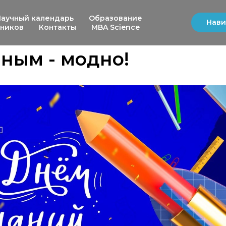
Научный календарь
Образование
Нави
ьников
Контакты
MBA Science
ным - модно!