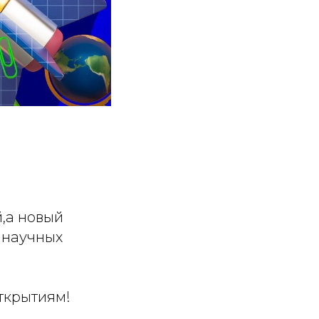
й,а новый
 научных
открытиям!