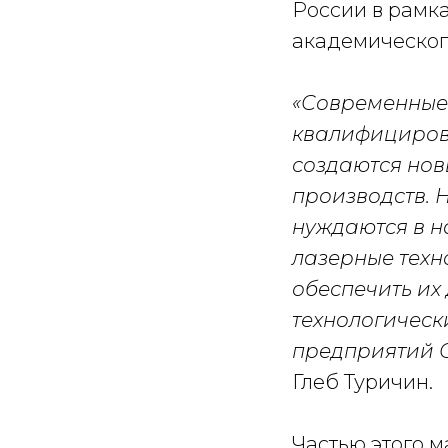
России в рамк
академическог
«Современные 
квалифицирова
создаются нов
производств. 
нуждаются в н
лазерные техно
обеспечить их
технологическ
предприятий О
Глеб Туричин.
Частью этого м