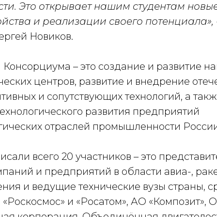
и. Это открывает нашим студентам новы
ойства и реализации своего потенциала»,
ергей Новиков.
а Консорциума – это создание и развитие н
ческих центров, развитие и внедрение оте
тивных и сопутствующих технологий, а так
ехнологического развития предприятий
гических отраслей промышленности России
сали всего 20 участников – это представи
паний и предприятий в области авиа-, раке
ния и ведущие технические вузы страны, с
 «Роскосмос» и «Росатом», АО «Композит»,
ная корпорация, Объединённая двигателес