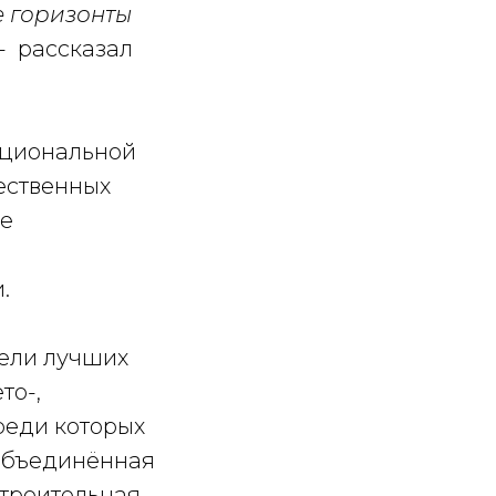
е горизонты
 -
рассказал
ациональной
чественных
же
.
тели лучших
то-,
реди которых
 Объединённая
троительная