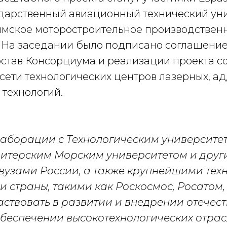
дарственный авиационный технический уни
ское моторостроительное производствен
 На заседании было подписано соглашение
остав Консорциума и реализации проекта с
сети технологических центров лазерных, а
 технологий.
ллаборации с Технологическим университ
Питерским Морским университетом и дру
вузами России, а также крупнейшими тех
 страны, такими как Роскосмос, Росатом
частвовать в развитии и внедрении отечес
обеспечении высокотехнологических отра