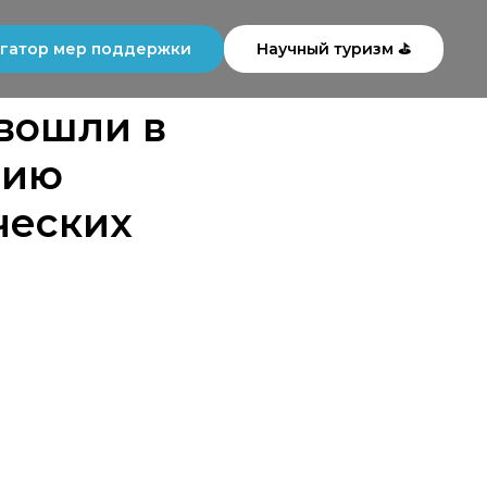
гатор мер поддержки
Научный туризм ⛳
вошли в
нию
ческих