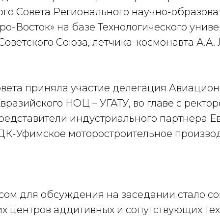
го Совета Регионального научно-образова
ро-Восток» на базе Технологического унив
оветского Союза, летчика-космонавта А.А. 
овета приняла участие делегация Авиацион
вразийского НОЦ – УГАТУ, во главе с ректо
редставители индустриального партнера Е
К-Уфимское моторостроительное произво
сом для обсуждения на заседании стало со
их центров аддитивных и сопутствующих тех