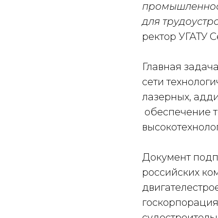
промышленност
для трудоустр
ректор УГАТУ С
Главная задач
сети технологи
лазерных, адди
обеспечение т
высокотехноло
Документ подпи
российских ком
двигателестрое
госкорпорация
судостроитель