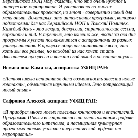
Евразийского НОЦ могу сказать, что это очень нужное и
интересное мероприятие. Я участвовала во многих
образовательных проектах, но этот - совершенно новый для
меня опыт. Во-вторых, это интенсивная программа, которую
подготовили для нас Евразийский НОЦ и Томский Политех.
Каждый день - это лекции, дискуссии, стратегические сессии,
воркшопы и т.д. В-третьих, это конечно же, люди! За два дня
программы я успела познакомиться с аспирантами из разных
университетов. В процессе общения становится ясно, что
хоть мы все разные, но каждый из нас хочет стать
двигателем прогресса и внести свой вклад в развитие науки».
Исмагилова Камилла, аспирантка УФИЦ РАН:
«Летняя школа аспирантов дала возможность завести новые
контакты, обменяться научными идеями. Это потрясающий
новый опыт»
Сафронов Алексей, аспирант УФИЦ РАН:
«Я приобрел много новых полезных контактов и впечатлений.
Программа Школы выстраивалась на очень плотном графике
образовательного интенсива, а насыщенная культурная
программа только усилила синергетический эффект от
мероприятия»