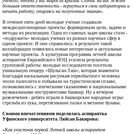
ученого, чтобы у вас выросли крылья. Сейчас на вас лежит
большая ответственность - вернуться в свои лаборатории и
начать работу, опираясь на полученные знания».
В течение пяти дней молодые ученые создавали
междисциплинарные проекты: формировали цели, задачи и
методы их реализации. Одна из главных задач школы стало -
«подружить» молодых ученых из разных научных сфер в
одном проекте. И они справились: в результате такой
коллаборации появились новые интересные и актуальные
научные проекты. А культурная программа летней школы
аспирантов Евразийского НОЦ усилила результаты
групповой работы: молодые исследователи посетили
уникальную пещеру «Шульган-Таш», которая знаменита
благодаря наскальным рисункам первобытного человека
эпохи палеолита и побывали на туристическом сплаве,
познакомились с эпическими сказаниями и национальными
музыкальными инструментами башкир. Ну а вечером
развлечения - ребята играли в башкирские народные игры:
стрельба из лука, перетягивание палки и метание булавы.
Своими впечатлениями поделилась аспирантка
Уфимского университета Ляйсан Бакирова:
«Как участник первой Летней школы аспирантов