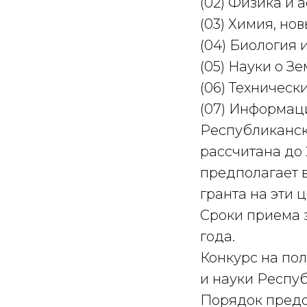
(02) Физика и 
(03) Химия, но
(04) Биология 
(05) Науки о З
(06) Техническ
(07) Информац
Республиканск
рассчитана до 
предполагает 
гранта на эти 
Сроки приема з
года.
Конкурс на по
и науки Респу
Порядок предо