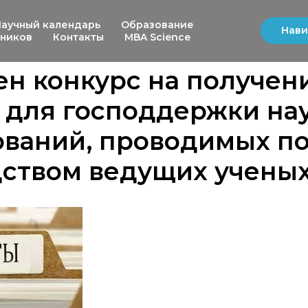
Научный календарь
Образование
Нави
ьников
Контакты
MBA Science
н конкурс на получен
 для господдержки на
ований, проводимых п
дством ведущих учены