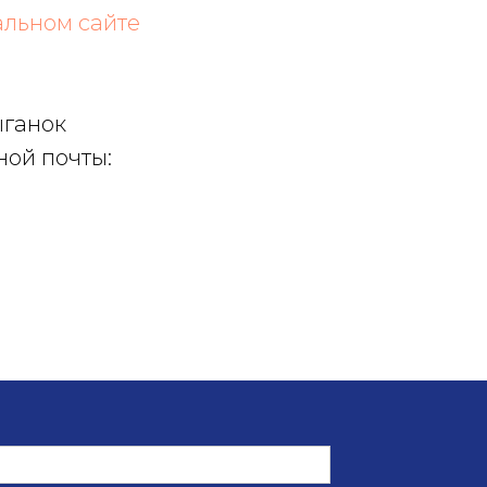
альном сайте
ыганок
нной почты: