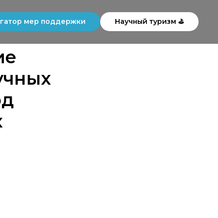
гатор мер поддержки
Научный туризм ⛳
ие
учных
од
х