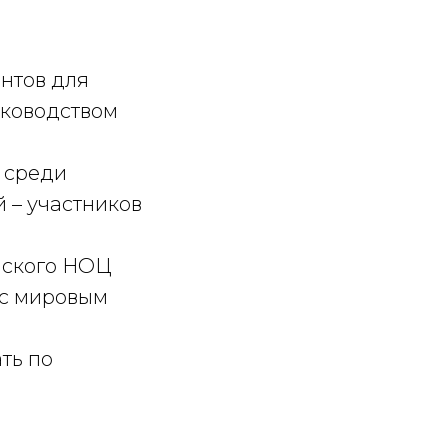
нтов для
уководством
 среди
 – участников
йского НОЦ
 с мировым
ть по