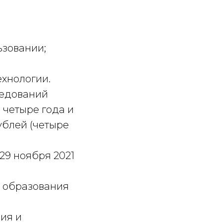
ьзовании;
хнологии.
ледований
 четыре года и
ублей (четыре
 29 ноября 2021
м образования
ия и