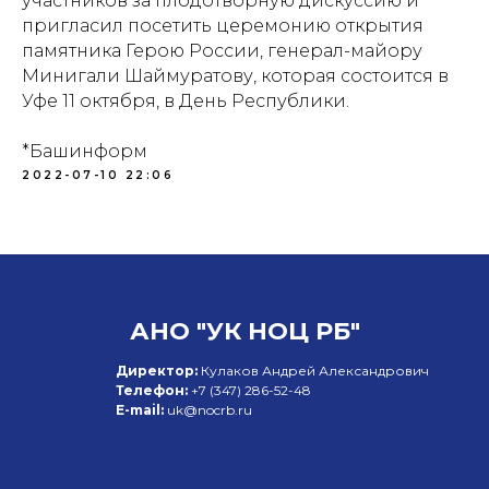
участников за плодотворную дискуссию и
пригласил посетить церемонию открытия
памятника Герою России, генерал-майору
Минигали Шаймуратову, которая состоится в
Уфе 11 октября, в День Республики.
*Башинформ
2022-07-10 22:06
АНО "УК НОЦ РБ"
Директор:
Кулаков Андрей Александрович
Телефон:
+7 (347)
286-52-48
E-mail:
uk@nocrb.ru