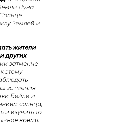
 Земли Луна
Солнце.
ежду Землёй и
дать жители
и других
ии затмение
к этому
наблюдать
зы затмения
тки Бейли и
ением солнца,
 и изучить то,
бычное время.