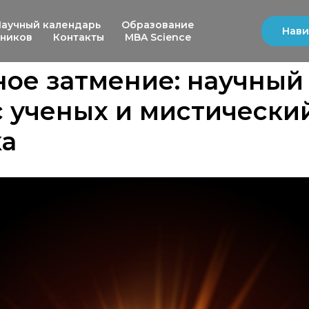
Научный календарь
Образование
Нави
ьников
Контакты
MBA Science
ое затмение: научный
 ученых и мистически
ка