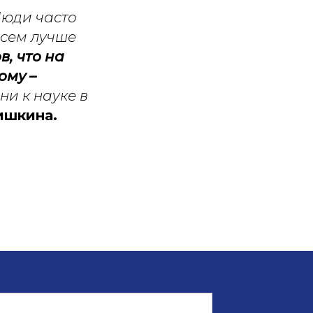
юди часто
всем лучше
, что на
ому –
ни к науке в
ишкина.