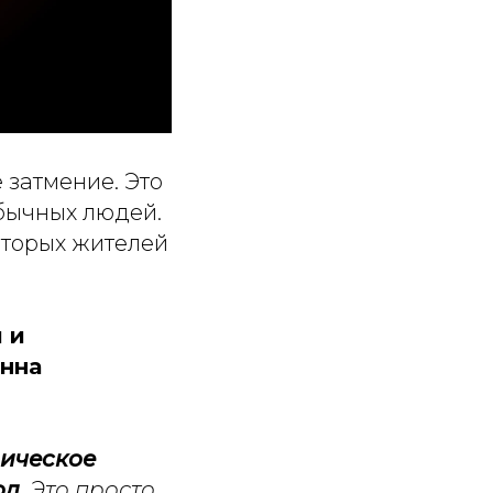
 затмение. Это
обычных людей.
которых жителей
 и
Анна
мическое
од
. Это просто