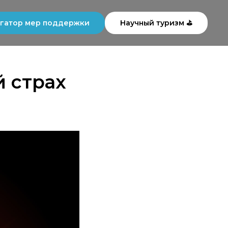
гатор мер поддержки
Научный туризм ⛳
й страх