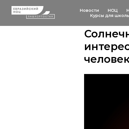
Новости
НОЦ
Курсы для школ
Солнечн
интерес
челове