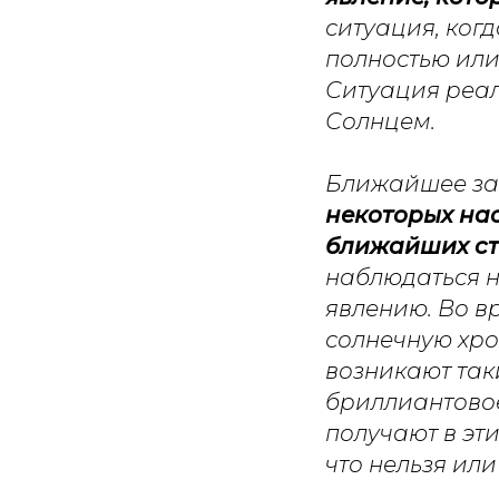
ситуация, ког
полностью или
Ситуация реал
Солнцем.
Ближайшее з
некоторых нас
ближайших ст
наблюдаться н
явлению. Во в
солнечную хро
возникают так
бриллиантовое
получают в эт
что нельзя ил