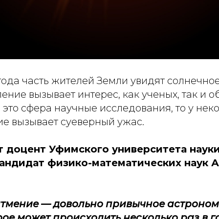
года часть жителей Земли увидят солнечное
ение вызывает интерес, как ученых, так и 
- это сфера научные исследования, то у не
ие вызывает суеверный ужас.
 доцент Уфимского университета науки
кандидат физико-математических наук 
атмение — довольно привычное астроно
рое может происходить несколько раз в г