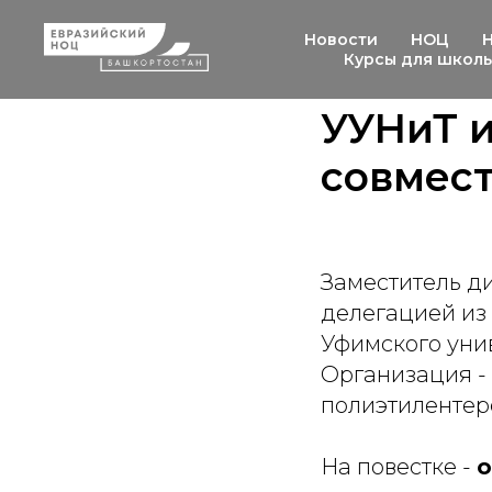
Новости
НОЦ
Курсы для школ
УУНиТ и
совмес
Заместитель д
делегацией из
Уфимского унив
Организация -
полиэтилентер
На повестке -
о