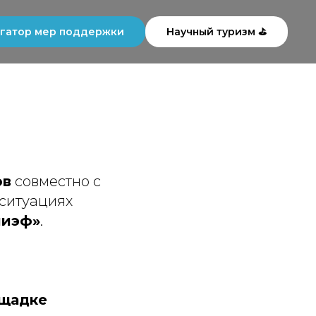
гатор мер поддержки
Научный туризм ⛳
ов
совместно с
 ситуациях
иэф»
.
ощадке