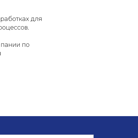
зработках для
роцессов.
мпании по
я