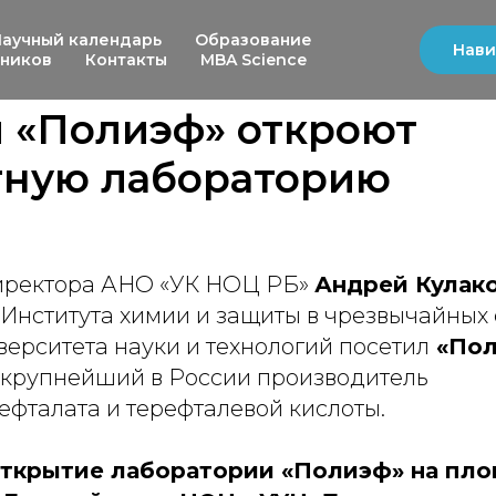
Научный календарь
Образование
Нави
ьников
Контакты
MBA Science
 «Полиэф» откроют
тную лабораторию
иректора АНО «УК НОЦ РБ»
Андрей Кулак
 Института химии и защиты в чрезвычайных
ерситета науки и технологий посетил
«Пол
 крупнейший в России производитель
ефталата и терефталевой кислоты.
ткрытие лаборатории «Полиэф» на пл