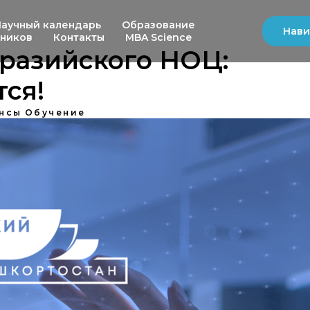
Научный календарь
Образование
Нави
ьников
Контакты
MBA Science
разийского НОЦ:
ся!
нсы
Обучение