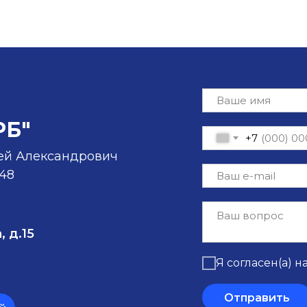
РБ"
+7
ей Александрович
-48
, д.15
Я согласен(а) н
Отправить