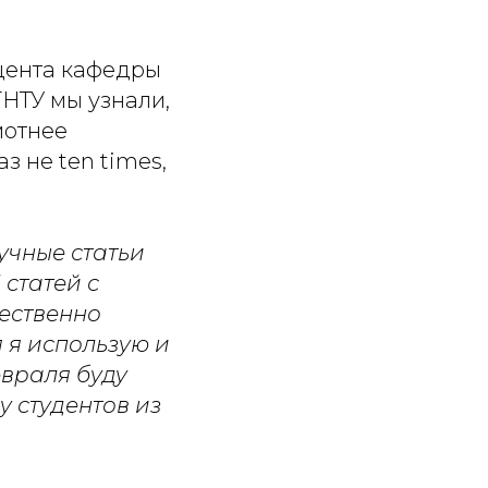
цента кафедры
НТУ мы узнали,
мотнее
аз не ten times,
учные статьи
 статей с
чественно
 я использую и
евраля буду
у студентов из