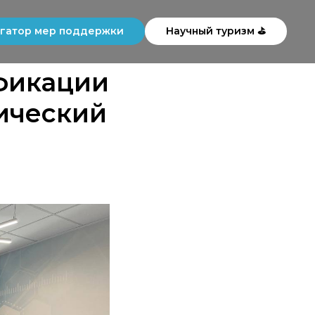
гатор мер поддержки
Научный туризм ⛳
фикации
ический