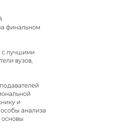
й
на финальном
, с лучшими
ели вузов,
еподавателей
иональной
хнику и
пособы анализа
 основы