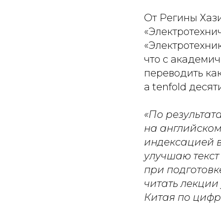
От Регины Хази
«Электротехни
«Электротехни
что с академич
переводить как 
а tenfold десят
«По результат
на английском 
индексацией в
улучшаю текст
при подготовк
читать лекции 
Китая по цифр