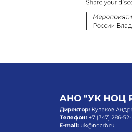
Share your disc
Мероприяти
России Вла
АНО "УК НОЦ 
Директор:
Кулаков Андр
Телефон:
+7 (347)
286-52
E-mail:
uk@nocrb.ru