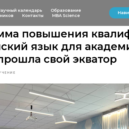
Научный календарь
Образование
Нави
ьников
Контакты
MBA Science
мма повышения квали
ский язык для академ
прошла свой экватор
УЧЕНИЕ