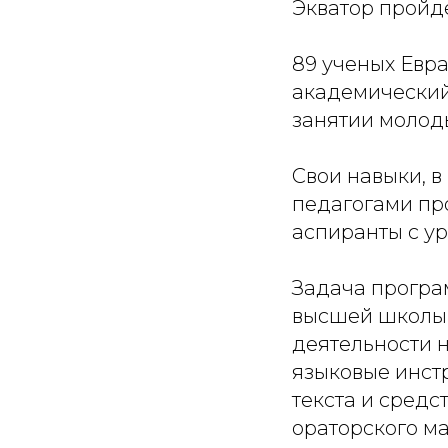
Экватор пройд
89 ученых Евр
академический
занятии молоды
Свои навыки, 
педагогами пр
аспиранты с у
Задача програ
высшей школы 
деятельности н
языковые инст
текста и сред
ораторского ма