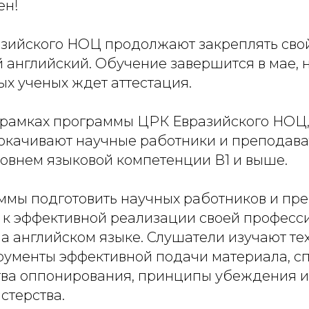
ен!
азийского НОЦ продолжают закреплять сво
 английский. Обучение завершится в мае, 
х ученых ждет аттестация.
в рамках программы ЦРК Евразийского НОЦ
окачивают научные работники и преподават
ровнем языковой компетенции В1 и выше.
ммы подготовить научных работников и пр
к эффективной реализации своей професс
а английском языке. Слушатели изучают те
рументы эффективной подачи материала, с
ства оппонирования, принципы убеждения и
стерства.