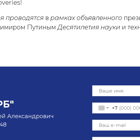
overies!
я проводятся
в
рамках объявленного
през
димиром Путиным
Десятилетия науки
и
тех
РБ"
+7
ей Александрович
-48