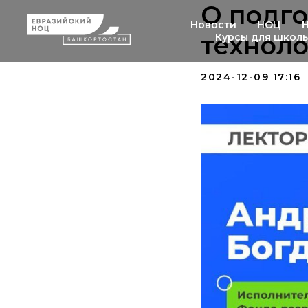
О подго
Новости
НОЦ
техноло
Курсы для школ
2024-12-09 17:16