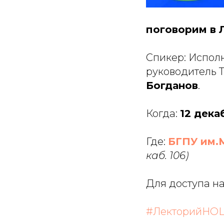
поговорим в 
Спикер: Испол
руководитель 
Богданов
.
Когда:
12 декаб
Где:
БГПУ им.
каб. 106)
Для доступа н
#ЛекторийНО