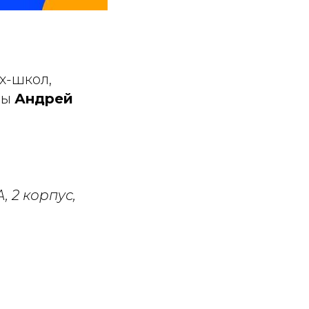
х-школ,
цы
Андрей
, 2 корпус,