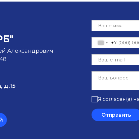
РБ"
+7
ей Александрович
-48
, д.15
Я согласен(а) н
Отправить
й