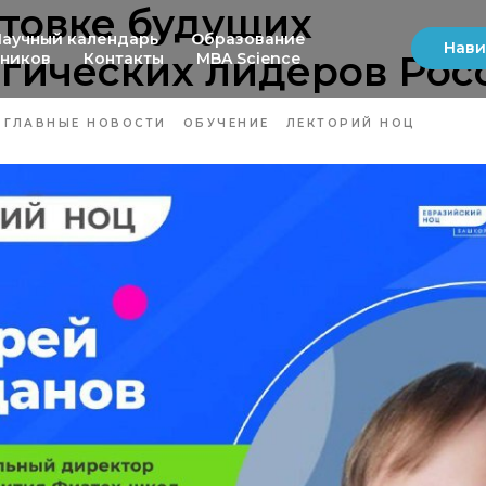
товке будущих
Научный календарь
Образование
Нави
гических лидеров Рос
ьников
Контакты
MBA Science
ГЛАВНЫЕ НОВОСТИ
ОБУЧЕНИЕ
ЛЕКТОРИЙ НОЦ