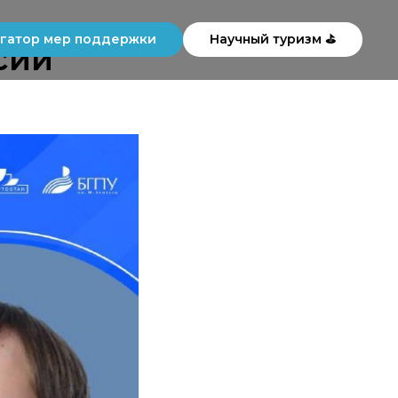
гатор мер поддержки
Научный туризм ⛳
сии