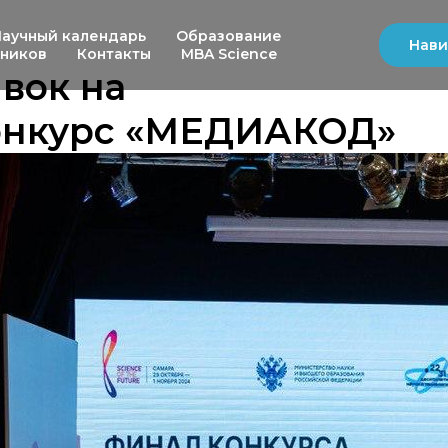
Научный календарь
Образование
Нави
ьников
Контакты
MBA Science
вок на
онкурс «МЕДИАКОД»