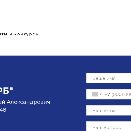
нты и конкурсы
РБ"
+7
ей Александрович
-48