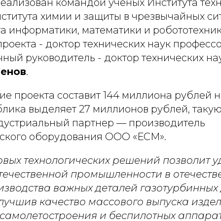
реализован командой ученых Института тех
ститута химии и защиты в чрезвычайных сит
а информатики, математики и робототехник
роекта - доктор технических наук професс
учный руководитель - доктор технических на
фенов
.
 проекта составит 144 миллиона рублей на
блика выделяет 27 миллионов рублей, таку
дустриальный партнер — производитель
ского оборудования ООО «ЕСМ».
вых технологических решений позволит у
течественной промышленности в отечеств
изводства важных деталей газотурбинных 
лучшив качество массового выпуска изде
самолетостроения и беспилотных аппарат