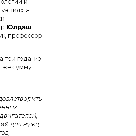
нологий и
уациях, а
и.
ор
Юлдаш
ук, профессор
 три года, из
ю же сумму
довлетворить
енных
двигателей,
лий для нужд
ов,
-