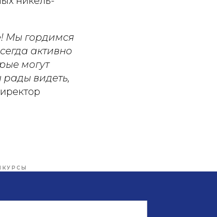
ных никель-
е! Мы гордимся
сегда активно
рые могут
 рады видеть,
директор
НКУРСЫ