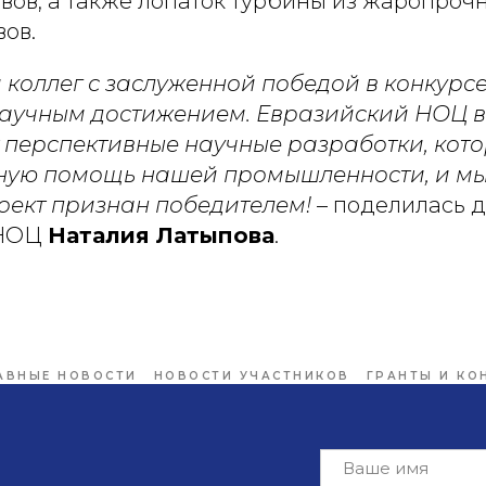
вов, а также лопаток турбины из жаропроч
ов.
 коллег с заслуженной победой в конкурс
аучным достижением. Евразийский НОЦ в
перспективные научные разработки, кото
ную помощь нашей промышленности, и мы
оект признан победителем!
– поделилась 
 НОЦ
Наталия Латыпова
.
АВНЫЕ НОВОСТИ
НОВОСТИ УЧАСТНИКОВ
ГРАНТЫ И КО