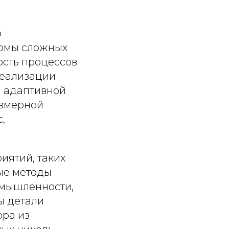
ю
ормы сложных
ость процессов
 реализации
я адаптивной
азмерной
,
иятий, таких
ые методы
омышленности,
ы детали
ора из