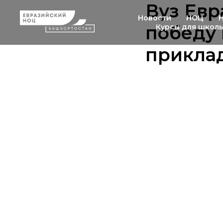
Вуз Ев
Новости
НОЦ
победу 
Курсы для школ
прикла