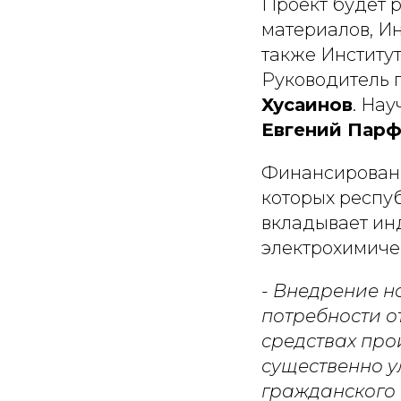
Проект будет 
материалов, Ин
также Институт
Руководитель п
Хусаинов
. На
Евгений Пар
Финансирование
которых респу
вкладывает ин
электрохимиче
-
Внедрение но
потребности о
средствах про
существенно у
гражданского 