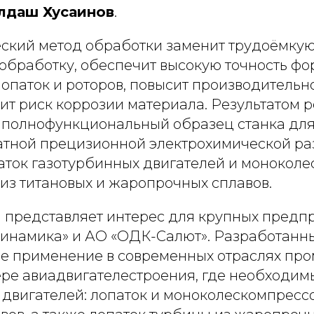
даш Хусаинов
.
ский метод обработки заменит трудоёмку
обработку, обеспечит высокую точность ф
опаток и роторов, повысит производительн
изит риск коррозии материала. Результатом
т полнофункциональный образец станка дл
тной прецизионной электрохимической р
аток газотурбинных двигателей и моноколес
из титановых и жаропрочных сплавов.
 представляет интерес для крупных предпр
динамика» и АО «ОДК-Салют». Разработанн
е применение в современных отраслях пр
ере авиадвигателестроения, где необходим
 двигателей: лопаток и моноколескомпресс