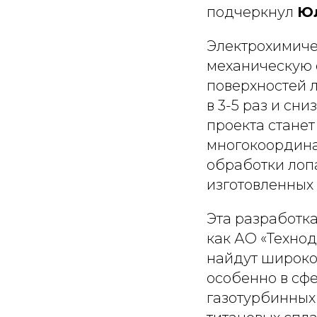
подчеркнул
Юл
Электрохимиче
механическую 
поверхностей л
в 3-5 раз и сн
проекта стане
многокоордина
обработки лоп
изготовленных 
Эта разработка
как АО «Техно
найдут широко
особенно в сф
газотурбинных