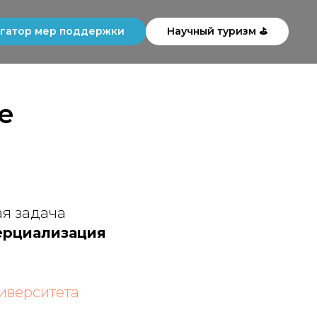
гатор мер поддержки
Научный туризм ⛳
e
ая задача
ерциализация
иверситета