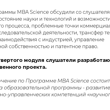
раммы MBA Science обсудили со слушател
остояние науки и технологий и возможност
о процесса, проблемные точки коммерциа
следовательской деятельности, трансфер те
заимодействия с индустрией, управление
ой собственностью и патентное право.
твертого модуля слушатели разработаю
венного проекта.
чение по Программе MBA Science состоит 
а образовательной программы - развити
но-управленческих компетенций «научног