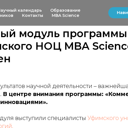
Научный календарь
Образование
Нави
ьников
Контакты
MBA Science
тый модуль программы
ского НОЦ MBA Scienc
ен
ультатов научной деятельности – важнейш
.
В центре внимания программы: «Комм
 инновациями».
дуля выступили специалисты
Уфимского ун
огий.