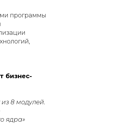
ями программы
и
лизации
хнологий,
т бизнес-
из 8 модулей.
е
о ядра»