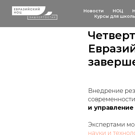
Новости
НОЦ
Курсы для школ
Четвер
Евразий
заверш
Внедрение рез
современности
и управление
Экспертами мо
науки и технол