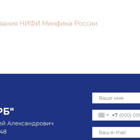
ования НИФИ Минфина России
РБ"
+7
ей Александрович
-48