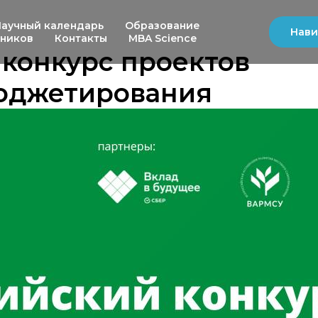
Научный календарь
Образование
Нави
ьников
Контакты
MBA Science
 конкурс проектов
юджетирования